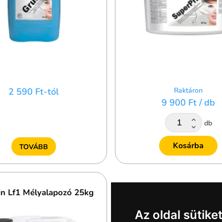
2 590 Ft-tól
Raktáron
9 900 Ft
/ db
db
Kosárba
TOVÁBB
n Lf1 Mélyalapozó 25kg
Az oldal sütike