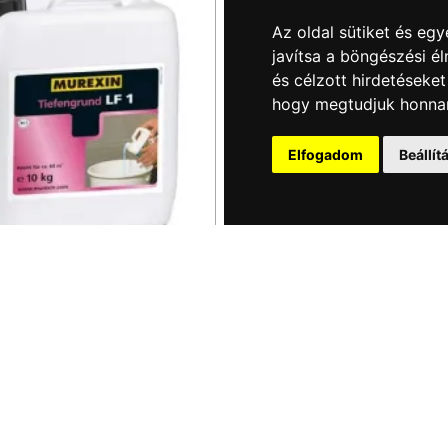
Az oldal sütiket és e
javítsa a böngészési é
és célzott hirdetéseket
hogy megtudjuk honnan
Elfogadom
Beállí
Raktáron
74 835 Ft
/ db
db
Kosárba