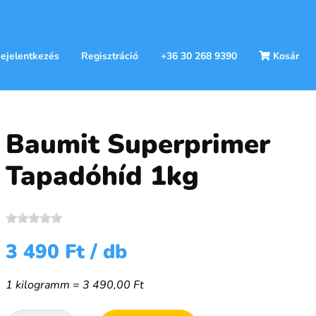
ejelentkezés
Regisztráció
+36 30 268 9390
Kosár
Baumit Superprimer
Tapadóhíd 1kg
3 490 Ft
/ db
1 kilogramm = 3 490,00 Ft