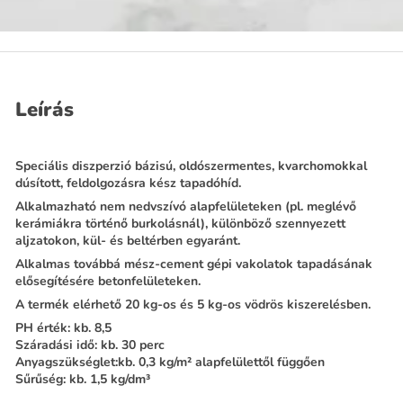
Leírás
Speciális diszperzió bázisú, oldószermentes, kvarchomokkal
dúsított, feldolgozásra kész tapadóhíd.
Alkalmazható nem nedvszívó alapfelületeken (pl. meglévő
kerámiákra történő burkolásnál), különböző szennyezett
aljzatokon, kül- és beltérben egyaránt.
Alkalmas továbbá mész-cement gépi vakolatok tapadásának
elősegítésére betonfelületeken.
A termék elérhető 20 kg-os és 5 kg-os vödrös kiszerelésben.
PH érték: kb. 8,5
Száradási idő: kb. 30 perc
Anyagszükséglet:kb. 0,3 kg/m² alapfelülettől függően
Sűrűség: kb. 1,5 kg/dm³