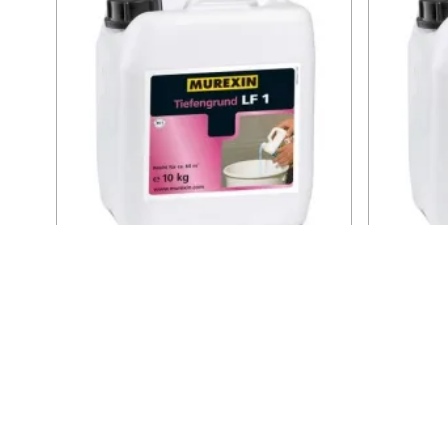
Raktáron
18 098 Ft
/ db
db
Kosárba