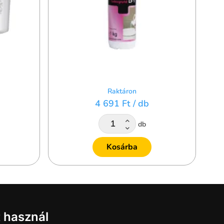
Raktáron
4 691 Ft
/ db
db
Kosárba
t használ