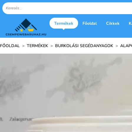
Termékek
Főoldal
Cikkek
K
FŐOLDAL
>
TERMÉKEK
>
BURKOLÁSI SEGÉDANYAGOK
>
ALAP