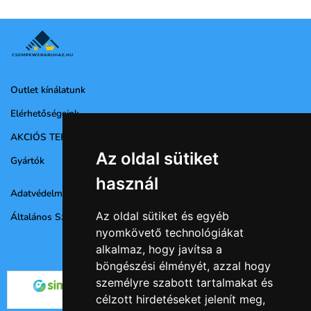
Outlet kínálatunk
Elérhetőségeink
AKCIÓS TERMÉKEK
Az oldal sütiket
Gyártók
használ
Adatvédelmi nyilatkozat
Az oldal sütiket és egyéb
Általános Szerződési Feltételek
nyomkövető technológiákat
alkalmaz, hogy javítsa a
böngészési élményét, azzal hogy
személyre szabott tartalmakat és
célzott hirdetéseket jelenít meg,