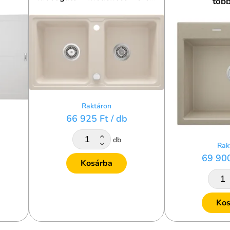
több
Raktáron
66 925 Ft
/ db
db
Rak
69 90
Kosárba
Kos