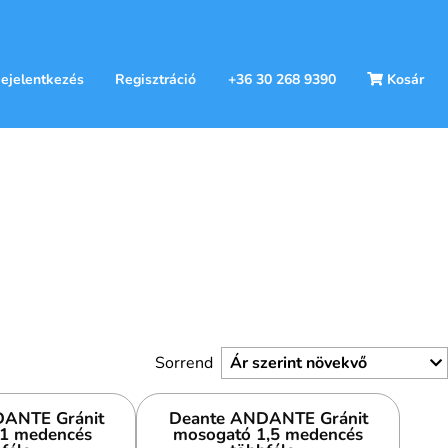
ejelentkezés
Regisztráció
+36 30 268 9390
Kosár
Sorrend
ANTE Gránit
Deante ANDANTE Gránit
1 medencés
mosogató 1,5 medencés