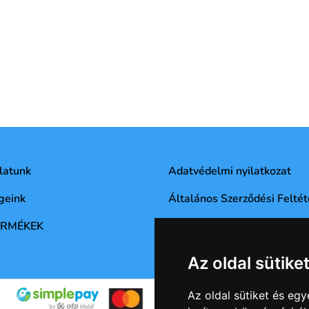
latunk
Adatvédelmi nyilatkozat
geink
Általános Szerződési Feltét
ERMÉKEK
Az oldal sütike
Az oldal sütiket és e