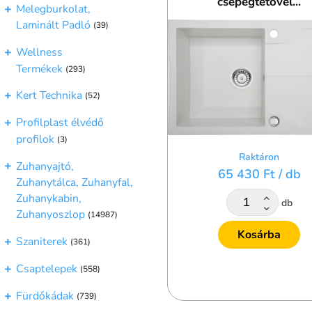
csepegtetővel...
Melegburkolat,
Laminált Padló
(39)
Wellness
Termékek
(293)
Kert Technika
(52)
Profilplast élvédő
profilok
(3)
Raktáron
Zuhanyajtó,
65 430 Ft
/ db
Zuhanytálca, Zuhanyfal,
Zuhanykabin,
db
Zuhanyoszlop
(14987)
Kosárba
Szaniterek
(361)
Csaptelepek
(558)
Fürdőkádak
(739)