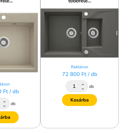
féle...
többféle...
Raktáron
72 800 Ft
/ db
táron
db
0 Ft
/ db
Kosárba
db
árba