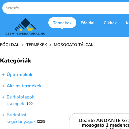
Termékek
Főoldal
Cikkek
K
FŐOLDAL
>
TERMÉKEK
>
MOSOGATÓ TÁLCÁK
Kategóriák
Új termékek
Akciós termékek
Burkolólapok,
csempék
(100)
Burkolási
Deante ANDANTE Grá
segédanyagok
(220)
mosogató 1 medenc