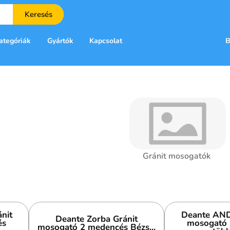
Keresés
ategóriák
Gyártók
Kapcsolat
B
Gránit mosogatók
nit
Deante AND
Deante Zorba Gránit
és
mosogató 
mosogató 2 medencés Bézs...