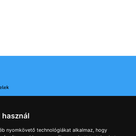
elek
t használ
gyéb nyomkövető technológiákat alkalmaz, hogy