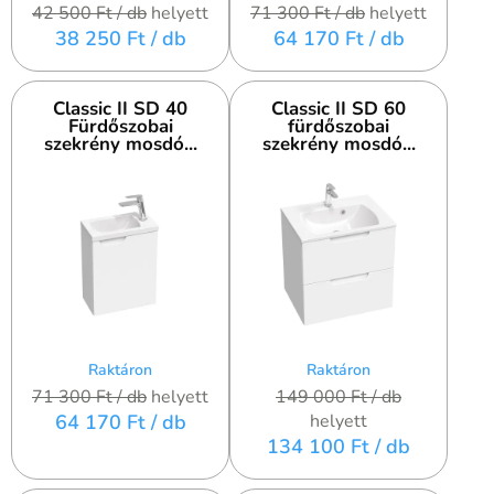
42 500 Ft
/ db
helyett
71 300 Ft
/ db
helyett
38 250 Ft
/ db
64 170 Ft
/ db
Classic II SD 40
Classic II SD 60
Fürdőszobai
fürdőszobai
szekrény mosdó...
szekrény mosdó...
Raktáron
Raktáron
71 300 Ft
/ db
helyett
149 000 Ft
/ db
64 170 Ft
/ db
helyett
134 100 Ft
/ db