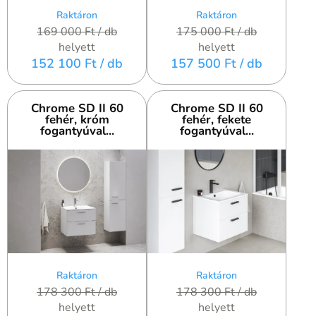
Raktáron
Raktáron
169 000 Ft
/ db
175 000 Ft
/ db
helyett
helyett
152 100 Ft
/ db
157 500 Ft
/ db
Chrome SD II 60
Chrome SD II 60
fehér, króm
fehér, fekete
fogantyúval...
fogantyúval...
Raktáron
Raktáron
178 300 Ft
/ db
178 300 Ft
/ db
helyett
helyett