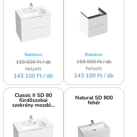
Raktáron
Raktáron
159 000 Ft
/ db
159 000 Ft
/ db
helyett
helyett
143 100 Ft
/ db
143 100 Ft
/ db
Classic II SD 80
Natural SD 800
fürdőszobai
fehér
szekrény mosdó...