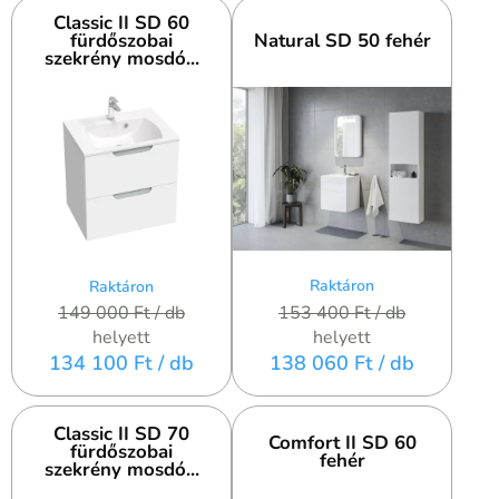
Classic II SD 60
fürdőszobai
Natural SD 50 fehér
szekrény mosdó...
Raktáron
Raktáron
153 400 Ft
/ db
149 000 Ft
/ db
helyett
helyett
138 060 Ft
/ db
134 100 Ft
/ db
Classic II SD 70
Comfort II SD 60
fürdőszobai
fehér
szekrény mosdó...