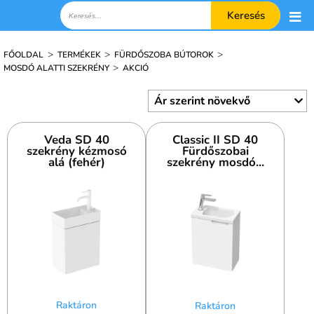
Keresés
>
>
>
FŐOLDAL
TERMÉKEK
FÜRDŐSZOBA BÚTOROK
>
MOSDÓ ALATTI SZEKRÉNY
AKCIÓ
Veda SD 40
Classic II SD 40
szekrény kézmosó
Fürdőszobai
alá (fehér)
szekrény mosdó...
Raktáron
Raktáron