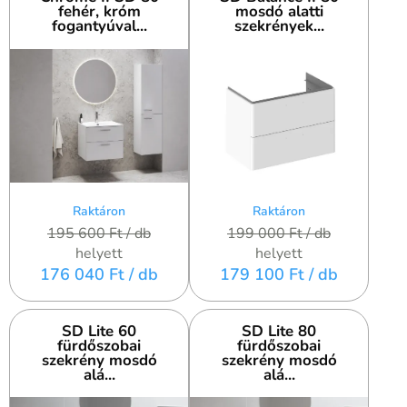
fehér, króm
mosdó alatti
fogantyúval...
szekrények...
Raktáron
Raktáron
195 600 Ft
/ db
199 000 Ft
/ db
helyett
helyett
176 040 Ft
/ db
179 100 Ft
/ db
SD Lite 60
SD Lite 80
fürdőszobai
fürdőszobai
szekrény mosdó
szekrény mosdó
alá...
alá...