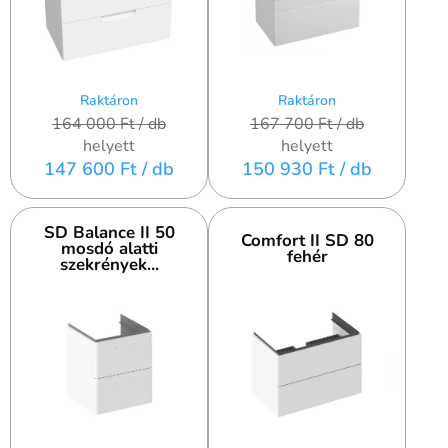
Raktáron
Raktáron
164 000 Ft
/ db
167 700 Ft
/ db
helyett
helyett
147 600 Ft
/ db
150 930 Ft
/ db
SD Balance II 50
Comfort II SD 80
mosdó alatti
fehér
szekrények...