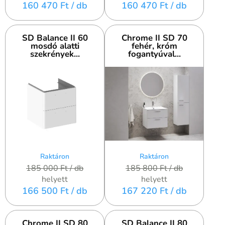
160 470 Ft
/ db
160 470 Ft
/ db
SD Balance II 60
Chrome II SD 70
mosdó alatti
fehér, króm
szekrények...
fogantyúval...
Raktáron
Raktáron
185 000 Ft
/ db
185 800 Ft
/ db
helyett
helyett
166 500 Ft
/ db
167 220 Ft
/ db
Chrome II SD 80
SD Balance II 80