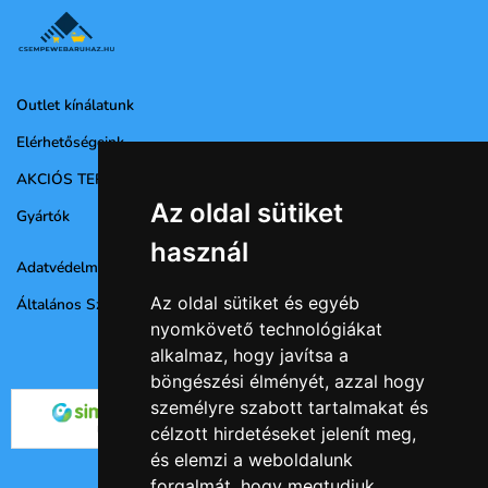
Outlet kínálatunk
Elérhetőségeink
AKCIÓS TERMÉKEK
Az oldal sütiket
Gyártók
használ
Adatvédelmi nyilatkozat
Az oldal sütiket és egyéb
Általános Szerződési Feltételek
nyomkövető technológiákat
alkalmaz, hogy javítsa a
böngészési élményét, azzal hogy
személyre szabott tartalmakat és
célzott hirdetéseket jelenít meg,
és elemzi a weboldalunk
forgalmát, hogy megtudjuk