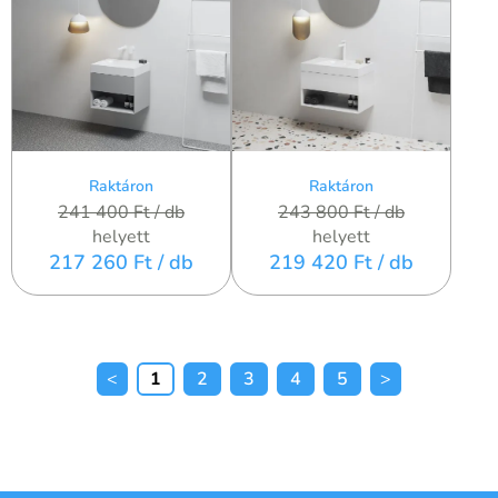
Raktáron
Raktáron
241 400 Ft
/ db
243 800 Ft
/ db
helyett
helyett
217 260 Ft
/ db
219 420 Ft
/ db
1
2
3
4
5