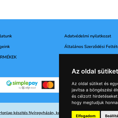
latunk
Adatvédelmi nyilatkozat
geink
Általános Szerződési Feltét
ERMÉKEK
Az oldal sütike
Az oldal sütiket és e
javítsa a böngészési é
és célzott hirdetéseket
hogy megtudjuk honnan
Honlap készités Nyíregyházán, keresőoptimalizálás eredményese
Elfogadom
Beállí