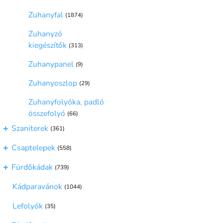
A zuhanytálcák széles válasz
Zuhanyfal
(1874)
tisztíthatók, biztosítva a ké
Végül a zuhanypanelek minden
Zuhanyzó
kiegészítők
(313)
Fedezd fel webshopunk zuhan
élvezetes is legyen!
Zuhanypanel
(9)
Zuhanyoszlop
(29)
Zuhanyfolyóka, padló
összefolyó
(66)
Szaniterek
(361)
Csaptelepek
(558)
Fürdőkádak
(739)
Kádparavánok
(1044)
Lefolyók
(35)