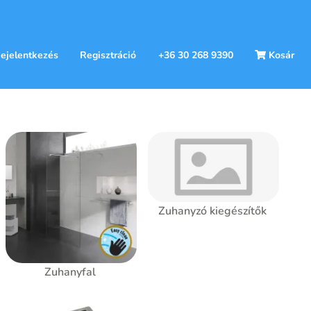
ejelentkezés
Regisztráció
+36 30 268 9390
Kosár
Zuhanyzó kiegészítők
Zuhanyfal