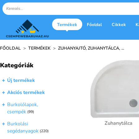
Termékek
Főoldal
Cikkek
K
FŐOLDAL
>
TERMÉKEK
>
ZUHANYAJTÓ, ZUHANYTÁLCA, ...
Kategóriák
Új termékek
Akciós termékek
Burkolólapok,
csempék
(99)
Zuhanytálca
Burkolási
segédanyagok
(220)