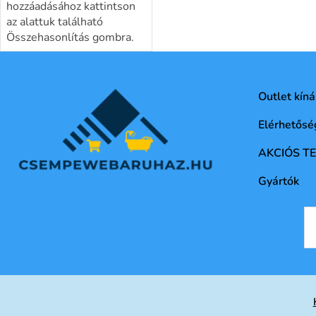
hozzáadásához kattintson
az alattuk található
Összehasonlítás gombra.
Outlet kíná
Elérhetősé
AKCIÓS T
Gyártók