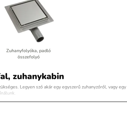
Zuhanyfolyóka, padló
összefolyó
al, zuhanykabin
zükséges. Legyen szó akár egy egyszerű zuhanyzóról, vagy egy
ínálunk.
gyszerűen és gyorsan beépíthetők. A zuhanyfalak védelmet
dnak.
ednek a fürdőszoba adottságaihoz. Könnyedén telepíthetők,