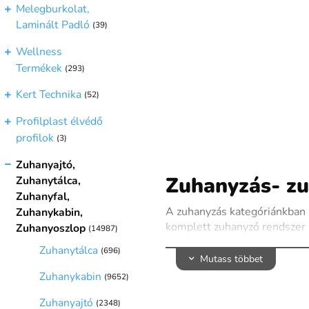
Melegburkolat,
Laminált Padló
(39)
Wellness
Termékek
(293)
Kert Technika
(52)
Profilplast élvédő
profilok
(3)
Zuhanyajtó,
Zuhanyzás- zu
Zuhanytálca,
Zuhanyfal,
A zuhanyzás kategóriánkban 
Zuhanykabin,
komplett zuhanyzó rendszer 
Zuhanyoszlop
(14987)
Zuhanyfalak kínálatunkban m
Zuhanytálca
(696)
Mutass többet
nyújtanak a víz fröccsenése 
Zuhanykabin
(9652)
A zuhanykabinjaink különböz
praktikusak és esztétikusak,
Zuhanyajtó
(2348)