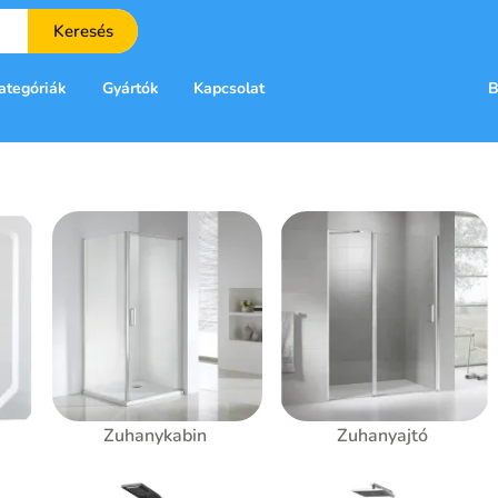
Keresés
ategóriák
Gyártók
Kapcsolat
B
Zuhanykabin
Zuhanyajtó