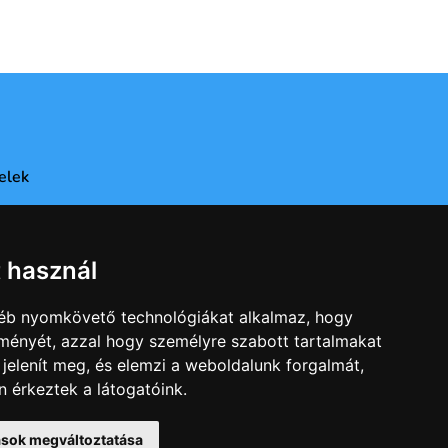
elek
t használ
gyéb nyomkövető technológiákat alkalmaz, hogy
lményét, azzal hogy személyre szabott tartalmakat
 jelenít meg, és elemzi a weboldalunk forgalmát,
 érkeztek a látogatóink.
n
tások megváltoztatása