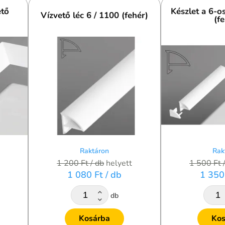
ető
Készlet a 6-o
Vízvető léc 6 / 1100 (fehér)
(f
Raktáron
Rak
1 200 Ft
/ db
helyett
1 500 Ft
1 080 Ft
/ db
1 350
db
Kosárba
Kos