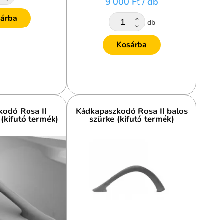
9 000 Ft
/ db
árba
db
Kosárba
odó Rosa II
Kádkapaszkodó Rosa II balos
 (kifutó termék)
szürke (kifutó termék)