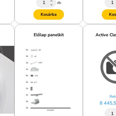
db
Kosárba
Kos
Előlap panelkit
Active Cl
Rak
8 445,