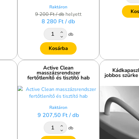
Raktáron
Kos
9 200 Ft
/ db
helyett
8 280 Ft
/ db
db
Kosárba
Active Clean
Kádkapaszk
masszázsrendszer
jobbos szürke
fertőtlenítő és tisztító hab
Raktáron
9 207,50 Ft
/ db
db