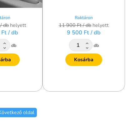
táron
Raktáron
t
/ db
helyett
11 900 Ft
/ db
helyett
 Ft
/ db
9 500 Ft
/ db
db
db
árba
Kosárba
Következő oldal