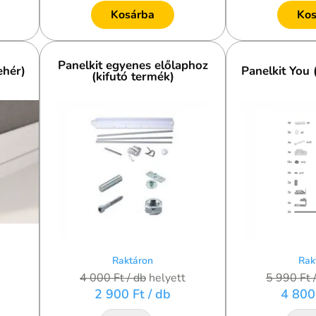
Kosárba
Kos
Panelkit egyenes előlaphoz
ehér)
Panelkit You 
(kifutó termék)
Raktáron
Rak
4 000 Ft
/ db
helyett
5 990 Ft
2 900 Ft
/ db
4 800