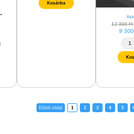
Kosárba
Rak
12 300 F
9 300
t
Kos
Előző oldal
1
2
3
4
5