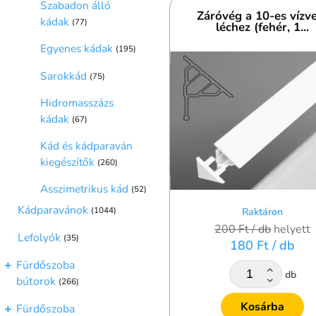
Szabadon álló
Záróvég a 10-es vízv
kádak
(77)
léchez (fehér, 1...
Egyenes kádak
(195)
Sarokkád
(75)
Hidromasszázs
kádak
(67)
Kád és kádparaván
kiegészítők
(260)
Asszimetrikus kád
(52)
Kádparavánok
(1044)
Raktáron
200 Ft
/ db
helyett
Lefolyók
(35)
180 Ft
/ db
Fürdőszoba
db
bútorok
(266)
Kosárba
Fürdőszoba