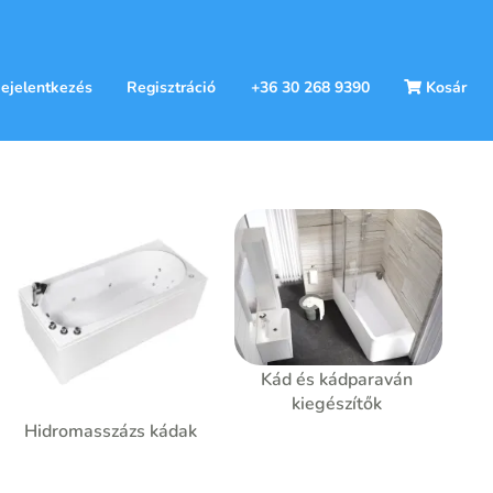
ejelentkezés
Regisztráció
+36 30 268 9390
Kosár
Kád és kádparaván
kiegészítők
Hidromasszázs kádak