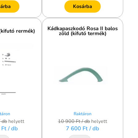
árba
Kosárba
Kádkapaszkodó Rosa II balos
(kifutó rermék)
zöld (kifutó termék)
táron
Raktáron
/ db
helyett
10 900 Ft
/ db
helyett
 Ft
/ db
7 600 Ft
/ db