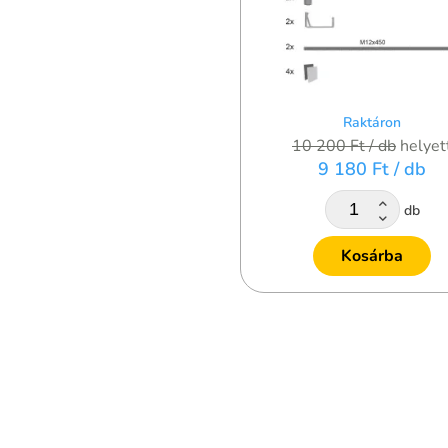
Raktáron
10 200 Ft
/ db
helyet
9 180 Ft
/ db
db
Kosárba