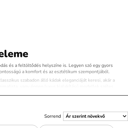
 eleme
ás és a feltöltődés helyszíne is. Legyen szó egy gyors
csfontosságú a komfort és az esztétikum szempontjából.
sszikus szabadon álló kádak eleganciáját keresi, akár a
imalista, vagy éppen luxus kialakítású modellek széles
sával.
 amelyek tartósságukkal és esztétikus megjelenésükkel emelik
yelmet, míg az extra funkciókkal – például hidromasszázs
anak.
Sorrend