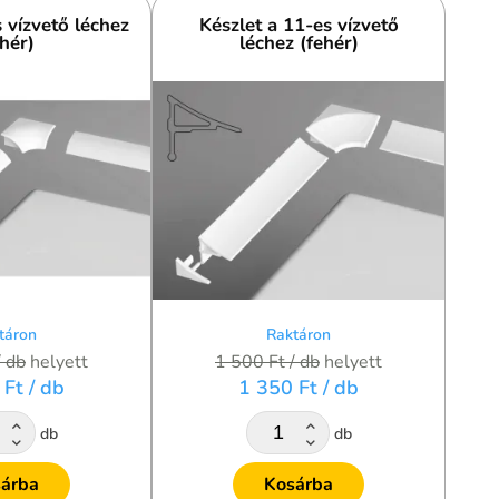
s vízvető léchez
Készlet a 11-es vízvető
ehér)
léchez (fehér)
táron
Raktáron
/ db
helyett
1 500 Ft
/ db
helyett
 Ft
/ db
1 350 Ft
/ db
db
db
árba
Kosárba