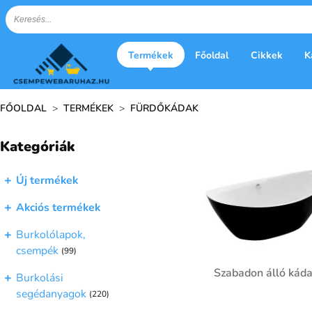
Termékek
Főoldal
Cikkek
K
FŐOLDAL
>
TERMÉKEK
>
FÜRDŐKÁDAK
Kategóriák
Új termékek
Akciós termékek
Burkolólapok,
csempék
(99)
Szabadon álló kád
Burkolási
segédanyagok
(220)