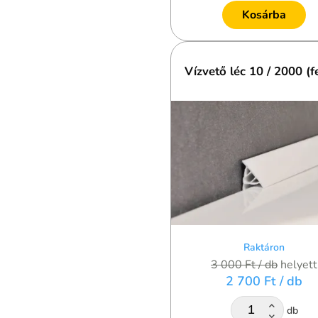
Kosárba
Vízvető léc 10 / 2000 (f
Raktáron
3 000 Ft
/ db
helyett
2 700 Ft
/ db
db