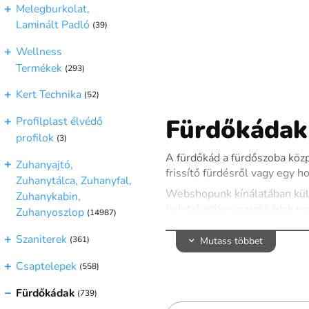
Melegburkolat,
Laminált Padló
(39)
Wellness
Termékek
(293)
Kert Technika
(52)
Fürdőkádak 
Profilplast élvédő
profilok
(3)
A fürdőkád a fürdőszoba közp
Zuhanyajtó,
frissítő fürdésről vagy egy 
Zuhanytálca, Zuhanyfal,
Webshopunk kínálatában külön
Zuhanykabin,
helytakarékos sarokkádak pra
Zuhanyoszlop
(14987)
választéka áll rendelkezésér
Szaniterek
(361)
Mutass többet
Kínálatunkban megtalálhatók 
a fürdőszoba színvonalát. Az
Csaptelepek
(558)
rendszerrel vagy csúszásmen
Fürdőkádak
(739)