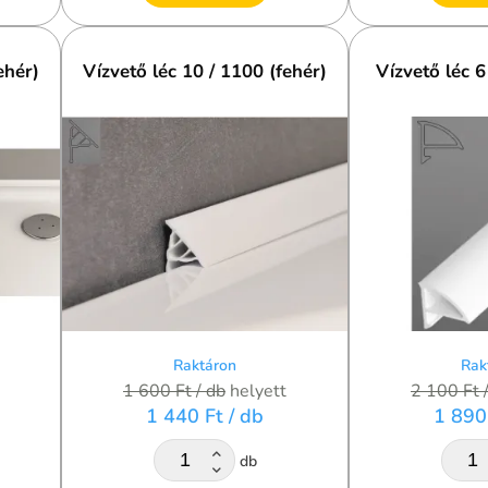
ehér)
Vízvető léc 10 / 1100 (fehér)
Vízvető léc 6
Raktáron
Rak
1 600 Ft
/ db
helyett
2 100 Ft
1 440 Ft
/ db
1 890
db