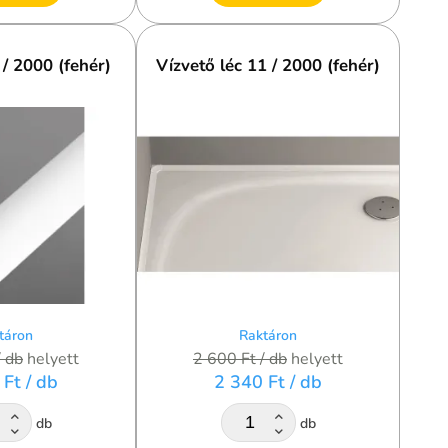
 / 2000 (fehér)
Vízvető léc 11 / 2000 (fehér)
táron
Raktáron
/ db
helyett
2 600 Ft
/ db
helyett
 Ft
/ db
2 340 Ft
/ db
db
db