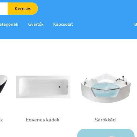
Keresés
ategóriák
Gyártók
Kapcsolat
B
ak
Egyenes kádak
Sarokkád