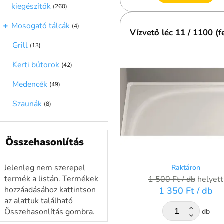
kiegészítők
(260)
Mosogató tálcák
(4)
Vízvető léc 11 / 1100 (f
Grill
(13)
Kerti bútorok
(42)
Medencék
(49)
Szaunák
(8)
Összehasonlítás
Jelenleg nem szerepel
Raktáron
termék a listán. Termékek
1 500 Ft
/ db
helyett
hozzáadásához kattintson
1 350 Ft
/ db
az alattuk található
Összehasonlítás gombra.
db