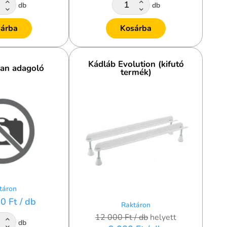
db
db
árba
Kosárba
Kádláb Evolution (kifutó
ean adagoló
termék)
táron
50 Ft
/ db
Raktáron
12 000 Ft
/ db
helyett
db