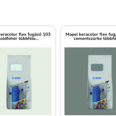
eracolor flex fugázó 103
Mapei keracolor flex fu
oldfehér többféle...
cementszürke többfél