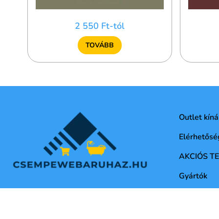
2 550 Ft-tól
TOVÁBB
Outlet kíná
Elérhetősé
AKCIÓS T
Gyártók