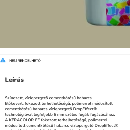
NEM RENDELHETŐ
Leírás
Színezett, vízlepergető cementkötésű habarcs
Előkevert, fokozott terhelhetőségű, polimerrel módosított
cementkötésű habarcs vízlepergető DropEffect®
technológiával legfeljebb 6 mm széles fugák fugázásához.
A KERACOLOR FF fokozott terhelhetőségű, polimerrel
módosított cementkötésű habarcs vízlepergető DropEffect®