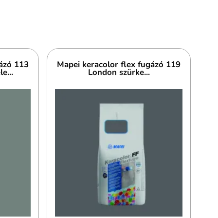
gázó 113
Mapei keracolor flex fugázó 119
e...
London szürke...