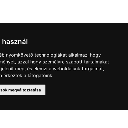
t használ
gyéb nyomkövető technológiákat alkalmaz, hogy
lményét, azzal hogy személyre szabott tartalmakat
 jelenít meg, és elemzi a weboldalunk forgalmát,
 érkeztek a látogatóink.
elek
tások megváltoztatása