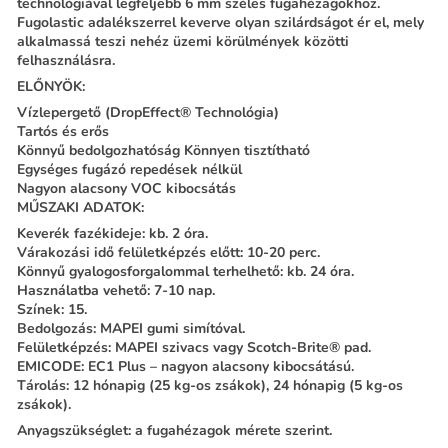
technológiával legfeljebb 6 mm széles fugahézagokhoz.
Fugolastic adalékszerrel keverve olyan szilárdságot ér el, mely
alkalmassá teszi nehéz üzemi körülmények közötti
felhasználásra.
ELŐNYÖK:
Vízlepergető (DropEffect® Technológia)
Tartós és erős
Könnyű bedolgozhatóság Könnyen tisztítható
Egységes fugázó repedések nélkül
Nagyon alacsony VOC kibocsátás
MŰSZAKI ADATOK:
Keverék fazékideje: kb. 2 óra.
Várakozási idő felületképzés előtt: 10-20 perc.
Könnyű gyalogosforgalommal terhelhető: kb. 24 óra.
Használatba vehető: 7-10 nap.
Színek: 15.
Bedolgozás: MAPEI gumi simítóval.
Felületképzés: MAPEI szivacs vagy Scotch-Brite® pad.
EMICODE: EC1 Plus – nagyon alacsony kibocsátású.
Tárolás: 12 hónapig (25 kg-os zsákok), 24 hónapig (5 kg-os
zsákok).
Anyagszükséglet: a fugahézagok mérete szerint.