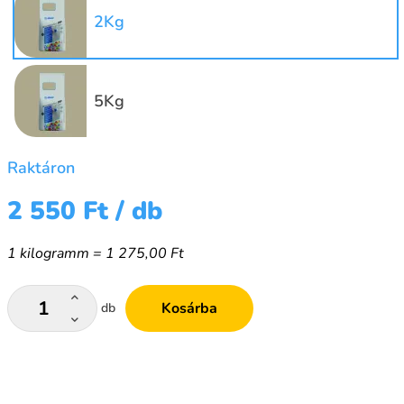
2Kg
5Kg
Raktáron
2 550 Ft
/ db
1 kilogramm = 1 275,00 Ft
Kosárba
db