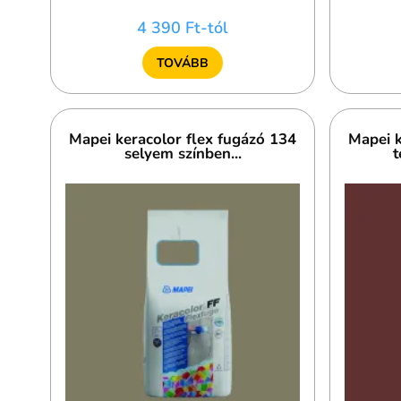
4 390 Ft-tól
TOVÁBB
Mapei keracolor flex fugázó 134
Mapei k
selyem színben...
t