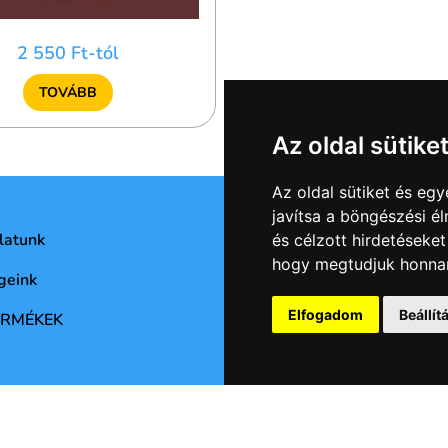
2 550 Ft-tól
TOVÁBB
Az oldal sütike
Az oldal sütiket és e
javítsa a böngészési é
latunk
Adatvédelmi nyilatkozat
és célzott hirdetéseket
hogy megtudjuk honnan
geink
Általános Szerződési Feltét
Elfogadom
Beállí
ERMÉKEK