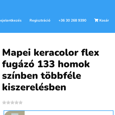
ejelentkezés
Regisztráció
+36 30 268 9390
Kosár
Mapei keracolor flex
fugázó 133 homok
színben többféle
kiszerelésben