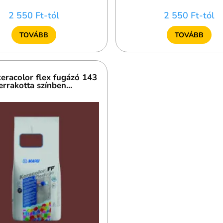
2 550 Ft-tól
2 550 Ft-tól
TOVÁBB
TOVÁBB
eracolor flex fugázó 143
errakotta színben...