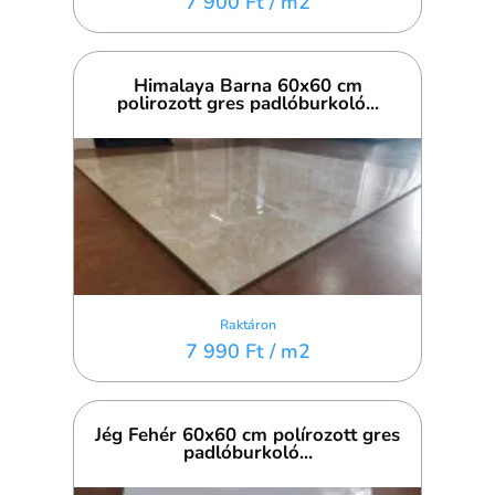
7 900 Ft
/ m2
Himalaya Barna 60x60 cm
polirozott gres padlóburkoló...
Raktáron
7 990 Ft
/ m2
Jég Fehér 60x60 cm polírozott gres
padlóburkoló...