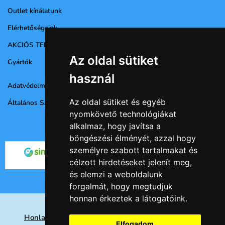
Outlet kínálatunk
Elérhetőségeink
AKCIÓS TERMÉKEK
Az oldal sütiket
Gyártók
használ
Adatvédelmi nyilatkozat
Az oldal sütiket és egyéb
Általános Szerződési Feltételek
nyomkövető technológiákat
alkalmaz, hogy javítsa a
böngészési élményét, azzal hogy
személyre szabott tartalmakat és
célzott hirdetéseket jelenít meg,
és elemzi a weboldalunk
forgalmát, hogy megtudjuk
honnan érkeztek a látogatóink.
Honlap készités Nyíregyházán, keresőoptimalizálás
Elfogadom