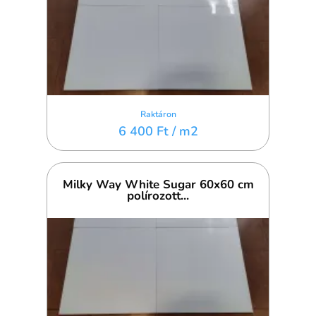
Raktáron
6 400 Ft
/ m2
Milky Way White Sugar 60x60 cm
polírozott...