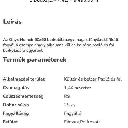
1 Doboz (1.44 m2) = 8 496,00 Ft
Leírás
Az Onyx Homok 60x60 burkolólap,egy magas fényű,rektifikált
fagyálló csempe,amely alkalmas kül és beltérre,padló és fal
burkolására egyaránt.
Termék paraméterek
Alkalmazási terület
Kültér és beltér,Padló és fal
Csomagolás
1,44
m2/doboz
Csúszásmentesség
R9
Doboz súlya
28
kg
Fagyállóság
Fagyálló
Felület
Fényes,Polírozott