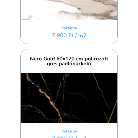
Raktáron
7 900 Ft
/ m2
Nero Gold 60x120 cm polirozott
gres padlóburkoló
Raktáron