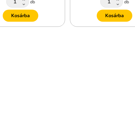
db
db
Kosárba
Kosárba