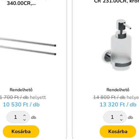
CR 231.00CR, kr
340.00CR,...
Rendelhető
Rendelhető
1 700 Ft
/ db
helyett
14 800 Ft
/ db
helye
10 530 Ft
/ db
13 320 Ft
/ db
db
db
Kosárba
Kosárba