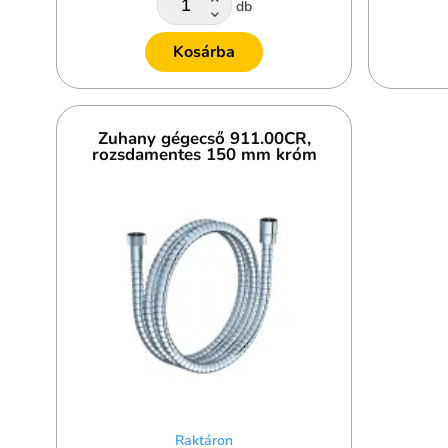
db
Kosárba
Zuhany gégecső 911.00CR,
rozsdamentes 150 mm króm
Raktáron