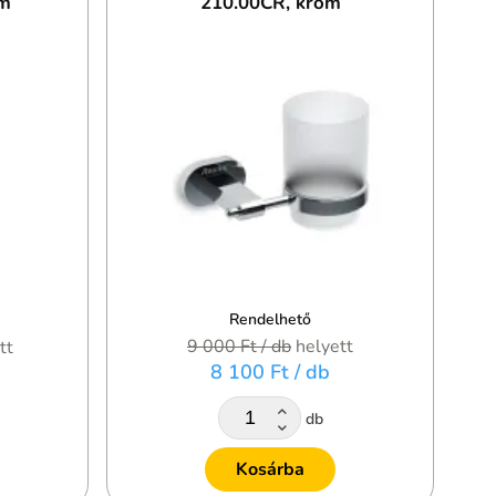
óm
210.00CR, króm
Rendelhető
9 000 Ft
/ db
helyett
tt
8 100 Ft
/ db
db
Kosárba