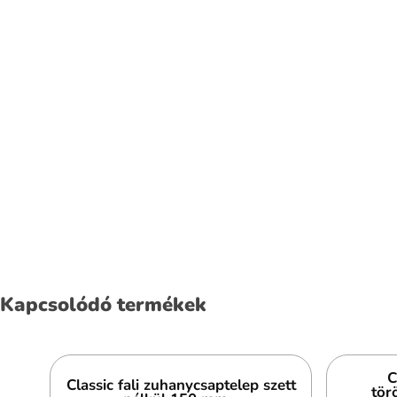
Kapcsolódó termékek
C
Classic fali zuhanycsaptelep szett
tör