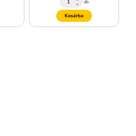
db
Kosárba