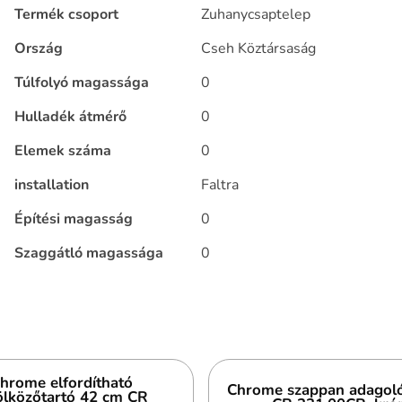
Termék csoport
Zuhanycsaptelep
Ország
Cseh Köztársaság
Túlfolyó magassága
0
Hulladék átmérő
0
Elemek száma
0
installation
Faltra
Építési magasság
0
Szaggátló magassága
0
hrome elfordítható
Chrome szappan adagoló
ölközőtartó 42 cm CR