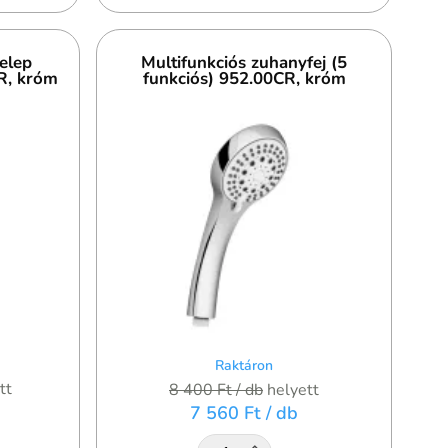
telep
Multifunkciós zuhanyfej (5
R, króm
funkciós) 952.00CR, króm
Raktáron
tt
8 400 Ft
/ db
helyett
7 560 Ft
/ db