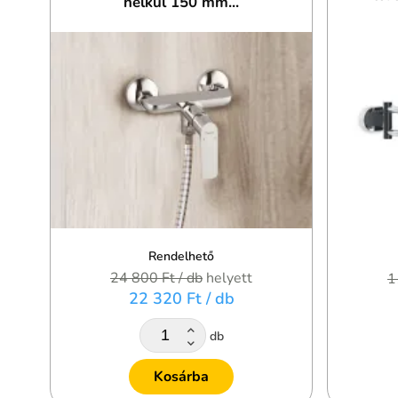
nélkül 150 mm...
Rendelhető
24 800 Ft
/ db
helyett
1
22 320 Ft
/ db
db
Kosárba