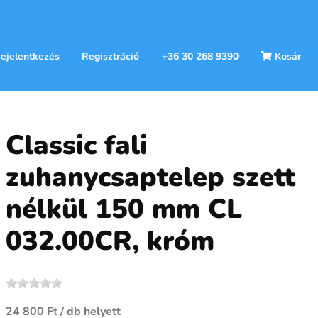
ejelentkezés
Regisztráció
+36 30 268 9390
Kosár
Classic fali
zuhanycsaptelep szett
nélkül 150 mm CL
032.00CR, króm
24 800 Ft
/ db
helyett