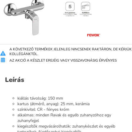
A KÖVETKEZŐ TERMÉKEK JELENLEG NINCSENEK RAKTÁRON, DE KÉRJÜK J
KOLLÉGÁNKTÓL.
AZ AKCIÓ A KÉSZLET EREJÉIG VAGY VISSZAVONÁSIG ÉRVÉNYES
Leírás
kiállás távolság: 150 mm
kartus (átmérő, anyag): 25 mm, kerámia
színkivitel: CR - fényes króm
alkalmas: minden Ravak és egyéb zuhanyzóhoz egy
zuhanyfejjel
kiegészítők megvásárolhatók: zuhanykészlet és egyéb
tartozékok, fürdőszobai kiegészítők