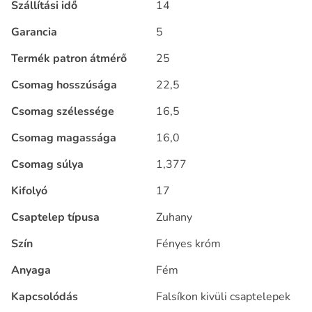
Szállítási idő
14
Garancia
5
Termék patron átmérő
25
Csomag hosszúsága
22,5
Csomag szélessége
16,5
Csomag magassága
16,0
Csomag súlya
1,377
Kifolyó
17
Csaptelep típusa
Zuhany
Szín
Fényes króm
Anyaga
Fém
Kapcsolódás
Falsíkon kivüli csaptelepek