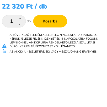
22 320 Ft
/ db
Kosárba
db
A KÖVETKEZŐ TERMÉKEK JELENLEG NINCSENEK RAKTÁRON, DE
KÉRJÜK JELEZZE FELÉNK IGÉNYÉT ÉS MI KAPCSOLATBA FOGUNK
LÉPNI ÖNNEL AMIKOR ÚJRA RENDELHETŐ LESZ! A SZÁLLÍTÁSI
DÍJRÓL KÉRJEN TÁJÉKOZTATÁST KOLLÉGÁNKTÓL.
AZ AKCIÓ A KÉSZLET EREJÉIG VAGY VISSZAVONÁSIG ÉRVÉNYES