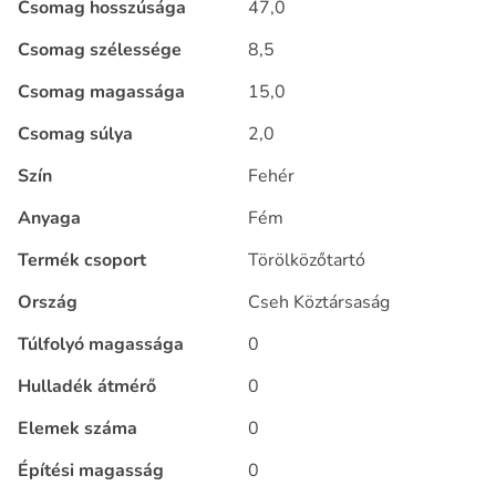
Csomag hosszúsága
47,0
Csomag szélessége
8,5
Csomag magassága
15,0
Csomag súlya
2,0
Szín
Fehér
Anyaga
Fém
Termék csoport
Törölközőtartó
Ország
Cseh Köztársaság
Túlfolyó magassága
0
Hulladék átmérő
0
Elemek száma
0
Építési magasság
0