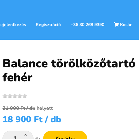
ejelentkezés
Regisztráció
+36 30 268 9390
Kosár
Balance törölközőtartó
fehér
21 000 Ft
/ db
helyett
18 900 Ft
/ db
Kosárba
db