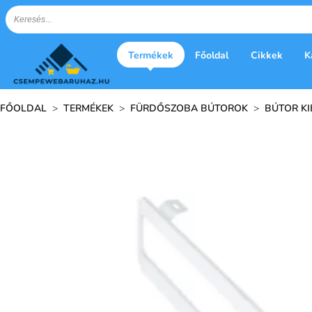
Termékek
Főoldal
Cikkek
K
FŐOLDAL
>
TERMÉKEK
>
FÜRDŐSZOBA BÚTOROK
>
BÚTOR K