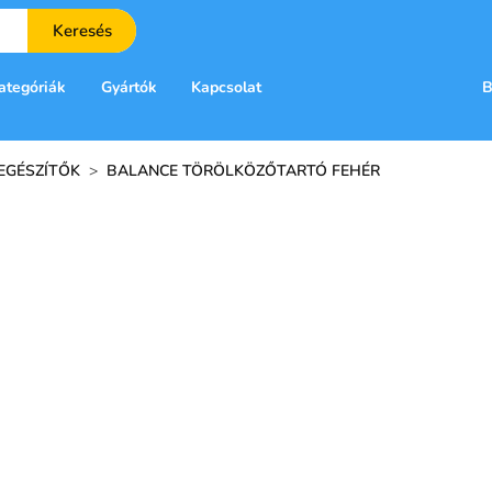
Keresés
ategóriák
Gyártók
Kapcsolat
B
IEGÉSZÍTŐK
>
BALANCE TÖRÖLKÖZŐTARTÓ FEHÉR