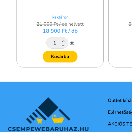
Raktáron
21 000 Ft
/ db
helyett
5
18 900 Ft
/ db
db
Kosárba
Outlet kíná
Elérhetősé
AKCIÓS T