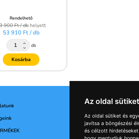
Rendelhető
9 900 Ft
/ db
helyett
53 910 Ft
/ db
db
Kosárba
Az oldal sütike
latunk
Adatvédelmi nyilatkozat
Az oldal sütiket és e
geink
Általános Szerződési Feltét
javítsa a böngészési é
ERMÉKEK
és célzott hirdetéseket
hogy megtudjuk honnan