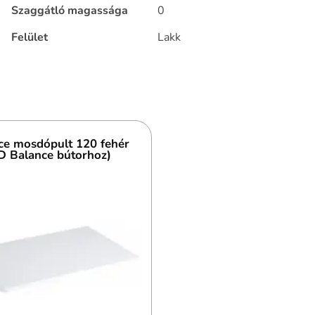
Szaggátló magassága
0
Felület
Lakk
ce mosdópult 120 fehér
D Balance bútorhoz)