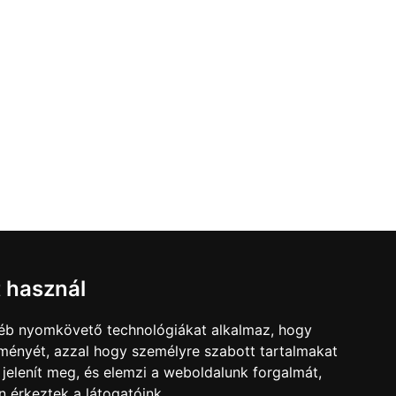
t használ
gyéb nyomkövető technológiákat alkalmaz, hogy
elek
lményét, azzal hogy személyre szabott tartalmakat
 jelenít meg, és elemzi a weboldalunk forgalmát,
 érkeztek a látogatóink.