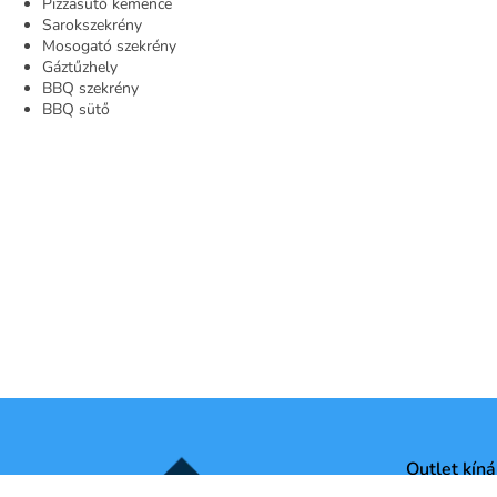
Pizzasütő kemence
Sarokszekrény
Mosogató szekrény
Gáztűzhely
BBQ szekrény
BBQ sütő
Outlet kíná