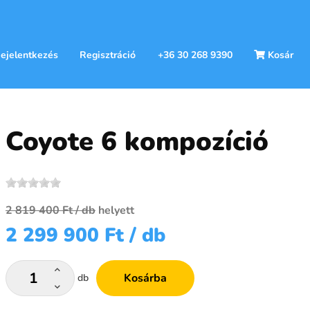
ejelentkezés
Regisztráció
+36 30 268 9390
Kosár
Coyote 6 kompozíció
2 819 400 Ft
/ db
helyett
2 299 900 Ft
/ db
Kosárba
db