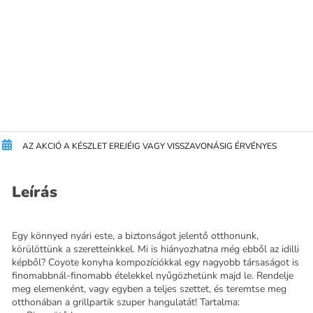
AZ AKCIÓ A KÉSZLET EREJÉIG VAGY VISSZAVONÁSIG ÉRVÉNYES
Leírás
Egy könnyed nyári este, a biztonságot jelentő otthonunk,
körülöttünk a szeretteinkkel. Mi is hiányozhatna még ebből az idilli
képből? Coyote konyha kompozíciókkal egy nagyobb társaságot is
finomabbnál-finomabb ételekkel nyűgözhetünk majd le. Rendelje
meg elemenként, vagy egyben a teljes szettet, és teremtse meg
otthonában a grillpartik szuper hangulatát! Tartalma: