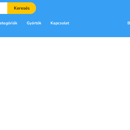
Keresés
ategóriák
Gyártók
Kapcsolat
B