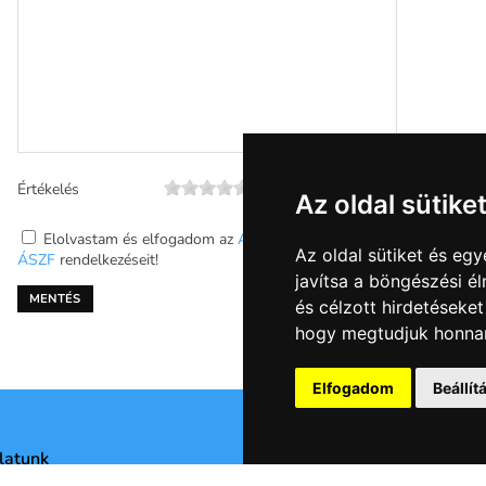
Értékelés
Az oldal sütike
Elolvastam és elfogadom az
Adatkezelési szabályzat
és a
Az oldal sütiket és e
ÁSZF
rendelkezéseit!
javítsa a böngészési é
és célzott hirdetéseket
hogy megtudjuk honnan
Elfogadom
Beállí
latunk
Adatvédelmi nyilatkozat