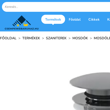
Termékek
Főoldal
Cikkek
K
FŐOLDAL
>
TERMÉKEK
>
SZANITEREK
>
MOSDÓK
>
MOSDÓLEF