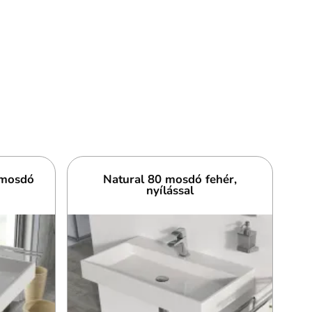
amosdó
Natural 80 mosdó fehér,
nyílással