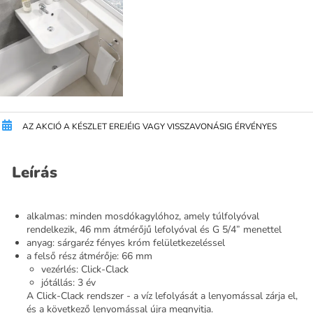
AZ AKCIÓ A KÉSZLET EREJÉIG VAGY VISSZAVONÁSIG ÉRVÉNYES
Leírás
alkalmas: minden mosdókagylóhoz, amely túlfolyóval
rendelkezik, 46 mm átmérőjű lefolyóval és G 5/4” menettel
anyag: sárgaréz fényes króm felületkezeléssel
a felső rész átmérője: 66 mm
vezérlés: Click-Clack
jótállás: 3 év
A Click-Clack rendszer - a víz lefolyását a lenyomással zárja el,
és a következő lenyomással újra megnyitja.