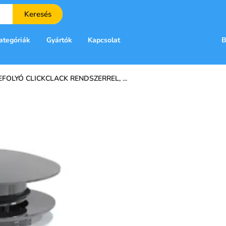
Keresés
ategóriák
Gyártók
Kapcsolat
B
OLYÓ CLICKCLACK RENDSZERREL, ...