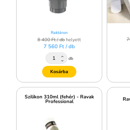
Raktáron
7
8 400 Ft
/ db
helyett
7 560 Ft
/ db
db
Kosárba
Szilikon 310ml (fehér) - Ravak
Ra
Professional