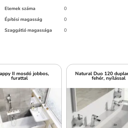
Elemek száma
0
Építési magasság
0
Szaggátló magassága
0
ppy II mosdó jobbos,
Natural Duo 120 dupl
furattal
fehér, nyílással