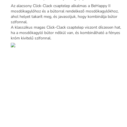
Az alacsony Click-Clack csaptelep alkalmas a BeHappy II
mosdókagylóhoz és a bútorral rendelkező mosdókagylókhoz,
ahol helyet takarít meg, és javasoljuk, hogy kombinálja bútor
szifonnal.
A klasszikus magas Click-Clack csaptelep viszont díszesen hat,
ha a mosdókagyló bútor nélkül van, és kombinálható a fényes
króm kivitelű szifonnal.