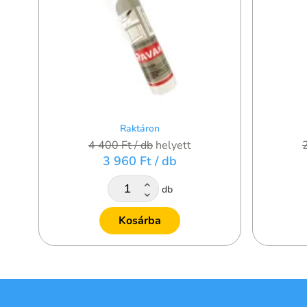
Raktáron
4 400 Ft
/ db
helyett
3 960 Ft
/ db
db
Kosárba