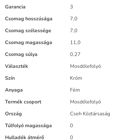
Garancia
3
Csomag hosszúsága
7,0
Csomag szélessége
7,0
Csomag magassága
11,0
Csomag súlya
0,27
Választék
Mosdólefolyó
Szín
Króm
Anyaga
Fém
Termék csoport
Mosdólefolyó
Ország
Cseh Köztársaság
Túlfolyó magassága
0
Hulladék átmérő
0