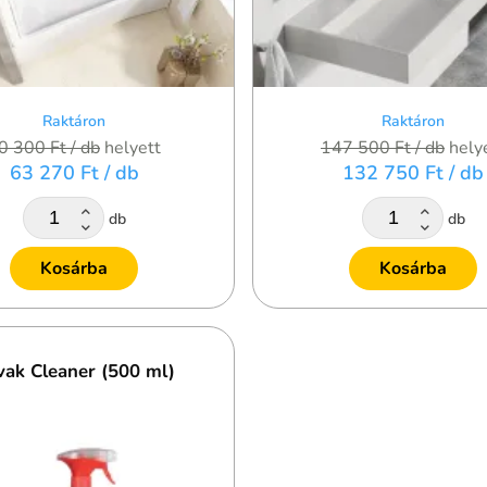
Raktáron
Raktáron
0 300 Ft
/ db
helyett
147 500 Ft
/ db
hely
63 270 Ft
/ db
132 750 Ft
/ db
db
db
Kosárba
Kosárba
vak Cleaner (500 ml)