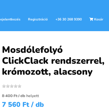
ejelentkezés
Regisztráció
+36 30 268 9390
Kosár
Mosdólefolyó
ClickClack rendszerrel,
krómozott, alacsony
8 400 Ft
/ db
helyett
7 560 Ft
/ db