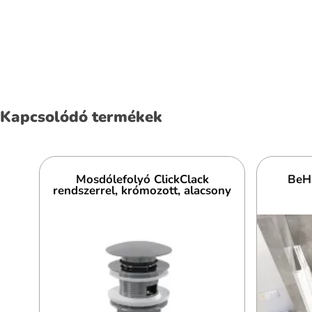
Kapcsolódó termékek
Mosdólefolyó ClickClack
BeHa
rendszerrel, krómozott, alacsony