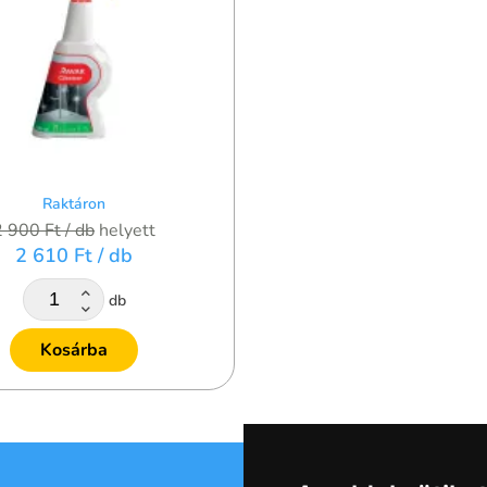
Raktáron
2 900 Ft
/ db
helyett
2 610 Ft
/ db
db
Kosárba