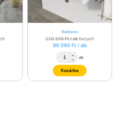
Raktáron
ett
110 100 Ft
/ db
helyett
99 090 Ft
/ db
db
Kosárba