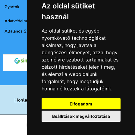
Az oldal sütiket
Gyártók
használ
Adatvédelmi nyilatkozat
Az oldal sütiket és egyéb
Általános Szerződési Feltételek
nyomkövető technológiákat
alkalmaz, hogy javítsa a
böngészési élményét, azzal hogy
személyre szabott tartalmakat és
célzott hirdetéseket jelenít meg,
és elemzi a weboldalunk
forgalmát, hogy megtudjuk
honnan érkeztek a látogatóink.
Honlap készités Nyíregyházán, keresőoptimalizálás
Elfogadom
eredményesen
Beállítások megváltoztatása
© 2026 -
Csempe webáruház
Kosárba
db