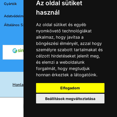
Az oldal sütiket
Gyártók
használ
Adatvédelmi nyilatkozat
Az oldal sütiket és egyéb
Általános Szerződési Feltételek
nyomkövető technológiákat
alkalmaz, hogy javítsa a
böngészési élményét, azzal hogy
személyre szabott tartalmakat és
célzott hirdetéseket jelenít meg,
és elemzi a weboldalunk
forgalmát, hogy megtudjuk
honnan érkeztek a látogatóink.
Honlap készités Nyíregyházán, keresőoptimalizálás
Elfogadom
eredményesen
Beállítások megváltoztatása
© 2026 -
Csempe webáruház
Kosárba
db