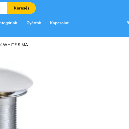
Keresés
ategóriák
Gyártók
Kapcsolat
B
K WHITE SIMA