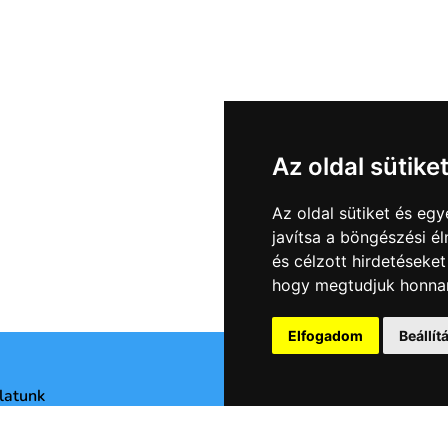
Az oldal sütike
Az oldal sütiket és e
javítsa a böngészési é
és célzott hirdetéseket
hogy megtudjuk honnan
Elfogadom
Beállí
latunk
Adatvédelmi nyilatkozat
geink
Általános Szerződési Feltét