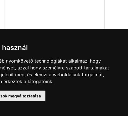
Értékelés
t használ
Elolvastam és elfogadom az
Adatkezelési szabályzat
és a
gyéb nyomkövető technológiákat alkalmaz, hogy
ÁSZF
rendelkezéseit!
lményét, azzal hogy személyre szabott tartalmakat
 jelenít meg, és elemzi a weboldalunk forgalmát,
 érkeztek a látogatóink.
tások megváltoztatása
elek