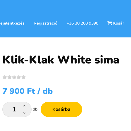
ejelentkezés
Regisztráció
+36 30 268 9390
Kosár
Klik-Klak White sima
7 900 Ft
/ db
Kosárba
db