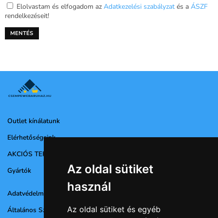
Elolvastam és elfogadom az
Adatkezelési szabályzat
és a
ÁSZF
rendelkezéseit!
Outlet kínálatunk
Elérhetőségeink
AKCIÓS TERMÉKEK
Az oldal sütiket
Gyártók
használ
Adatvédelmi nyilatkozat
Az oldal sütiket és egyéb
Általános Szerződési Feltételek