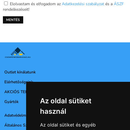
Elolvastam és elfogadom az
Adatkezelési szabályzat
és a
ÁSZF
rendelkezéseit!
Outlet kínálatunk
Elérhetőségeink
AKCIÓS TERMÉKEK
Az oldal sütiket
Gyártók
használ
Adatvédelmi nyilatkozat
Az oldal sütiket és egyéb
Általános Szerződési Feltételek