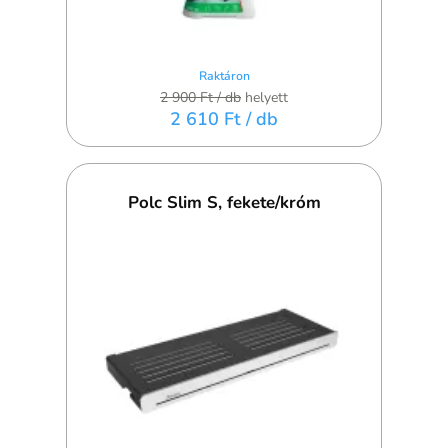
Raktáron
2 900 Ft
/ db
helyett
2 610 Ft
/ db
Polc Slim S, fekete/króm