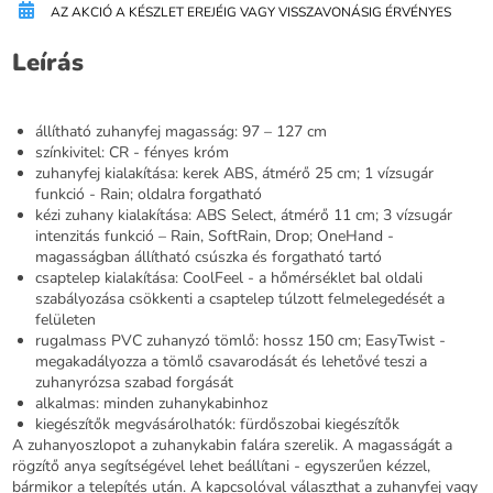
AZ AKCIÓ A KÉSZLET EREJÉIG VAGY VISSZAVONÁSIG ÉRVÉNYES
Leírás
állítható zuhanyfej magasság: 97 – 127 cm
színkivitel: CR - fényes króm
zuhanyfej kialakítása: kerek ABS, átmérő 25 cm; 1 vízsugár
funkció - Rain; oldalra forgatható
kézi zuhany kialakítása: ABS Select, átmérő 11 cm; 3 vízsugár
intenzitás funkció – Rain, SoftRain, Drop; OneHand -
magasságban állítható csúszka és forgatható tartó
csaptelep kialakítása: CoolFeel - a hőmérséklet bal oldali
szabályozása csökkenti a csaptelep túlzott felmelegedését a
felületen
rugalmass PVC zuhanyzó tömlő: hossz 150 cm; EasyTwist -
megakadályozza a tömlő csavarodását és lehetővé teszi a
zuhanyrózsa szabad forgását
alkalmas: minden zuhanykabinhoz
kiegészítők megvásárolhatók: fürdőszobai kiegészítők
A zuhanyoszlopot a zuhanykabin falára szerelik. A magasságát a
rögzítő anya segítségével lehet beállítani - egyszerűen kézzel,
bármikor a telepítés után. A kapcsolóval választhat a zuhanyfej vagy