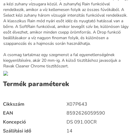
a kézi zuhany vízsugara közül. A zuhanyfej Rain funkcióval
rendelkezik, amikor a víz kellemesen folyik az összes fúvókából. A
Select kézi zuhany három vízsugár intenzitás funkcióval rendelkezik.
A klasszikus Rain mód nyári esőt idéz és nyugtató hatással van a
bőrre. A SoftRain funkcióval, amikor levegőt szív be, különösen lágy
esőt élvezhet, amikor minden csepp örömforrás. A Drop funkció
beállításakor a víz nagyon finoman folyik, és különösen a
szappanozás és a hajmosás során használhatja.
A csomag tartalmaz egy szegmenst a fal egyenetlenségének
kiegyenlítésére, akár 20 mm-ig. A külső tisztításhoz javasoljuk a
Ravak Cleaner Chrome tisztítószert.
Termék paraméterek
Cikkszám
X07P643
EAN
8592626059590
Koncepció
DS 091.00CR
Szállítási idő
14