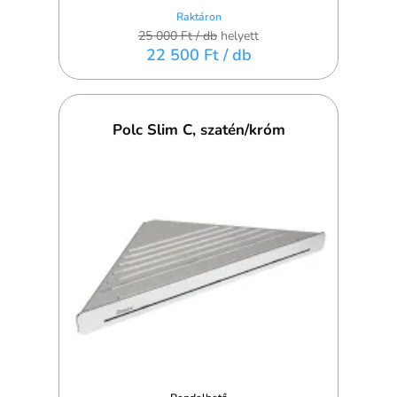
Raktáron
25 000 Ft
/ db
helyett
22 500 Ft
/ db
Polc Slim C, szatén/króm