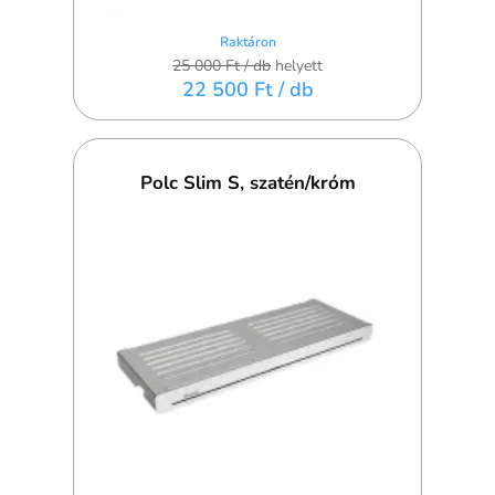
Raktáron
25 000 Ft
/ db
helyett
22 500 Ft
/ db
Polc Slim S, szatén/króm