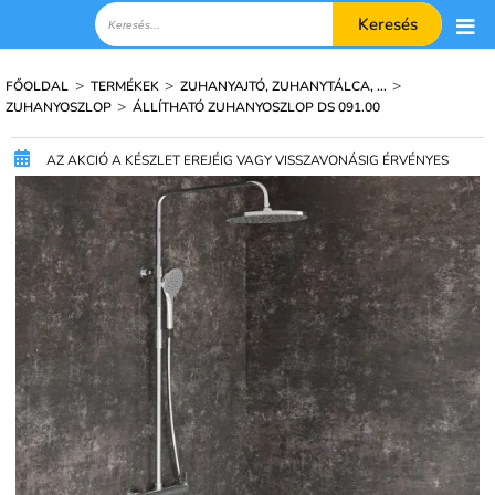
Keresés
>
>
>
FŐOLDAL
TERMÉKEK
ZUHANYAJTÓ, ZUHANYTÁLCA, ...
>
ZUHANYOSZLOP
ÁLLÍTHATÓ ZUHANYOSZLOP DS 091.00
AZ AKCIÓ A KÉSZLET EREJÉIG VAGY VISSZAVONÁSIG ÉRVÉNYES