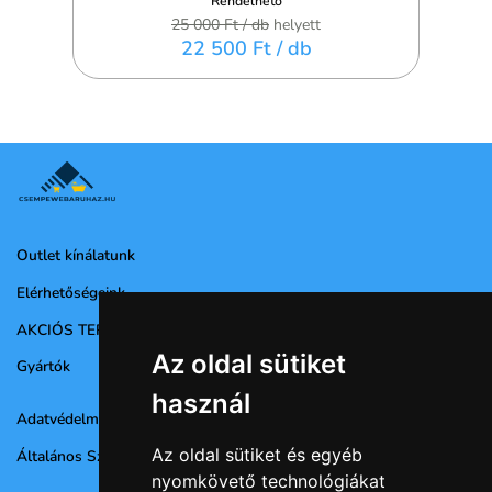
Rendelhető
25 000 Ft
/ db
helyett
22 500 Ft
/ db
Outlet kínálatunk
Elérhetőségeink
AKCIÓS TERMÉKEK
Az oldal sütiket
Gyártók
használ
Adatvédelmi nyilatkozat
Az oldal sütiket és egyéb
Általános Szerződési Feltételek
nyomkövető technológiákat