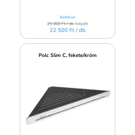
Raktáron
25 000 Ft
/ db
helyett
22 500 Ft
/ db
Polc Slim C, fekete/króm