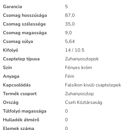
Garancia
5
Csomag hosszúsága
87,0
Csomag szélessége
35,0
Csomag magassága
9,0
Csomag súlya
5,64
Kifolyó
14 / 10.5
Csaptelep típusa
Zuhanyoszlopok
Szín
Fényes króm
Anyaga
Fém
Kapcsolódás
Falsíkon kivüli csaptelepek
Termék csoport
Zuhanyoszlop
Ország
Cseh Köztársaság
Túlfolyó magassága
0
Hulladék átmérő
0
Elemek száma
0