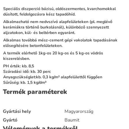
Speciális diszperzió bázisú, oldószermentes, kvarchomokkal
dúsított, feldolgozásra kész tapadóhíd.
Alkalmazható nem nedvszívó alapfelületeken (pl. meglévő
kerámiákra történő burkolásnál), különböző szennyezett
aljzatokon, kül- és beltérben egyaránt.
Alkalmas továbbá mész-cement gépi vakolatok tapadásának
elősegítésére betonfelületeken.
A termék elérhető 1kg-os 20 kg-os és 5 kg-os vödrös
kiszerelésben.
PH érték: kb. 8,5
Száradási idő: kb. 30 perc
Anyagszükséglet:kb. 0,3 kg/m² alapfelülettől függően
Sűrűség: kb. 1,5 kg/dm³
Termék paraméterek
Gyártási hely
Magyarország
Gyártó
Baumit
Vélemények a termékről