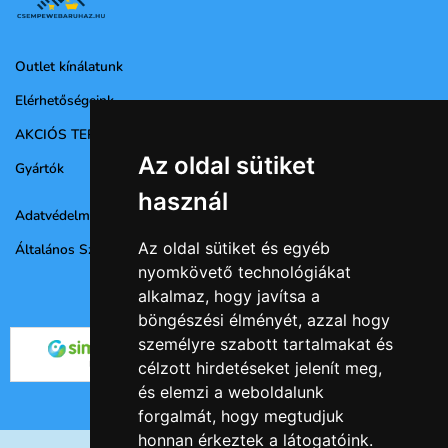
Outlet kínálatunk
Elérhetőségeink
AKCIÓS TERMÉKEK
Az oldal sütiket
Gyártók
használ
Adatvédelmi nyilatkozat
Az oldal sütiket és egyéb
Általános Szerződési Feltételek
nyomkövető technológiákat
alkalmaz, hogy javítsa a
böngészési élményét, azzal hogy
személyre szabott tartalmakat és
célzott hirdetéseket jelenít meg,
és elemzi a weboldalunk
forgalmát, hogy megtudjuk
honnan érkeztek a látogatóink.