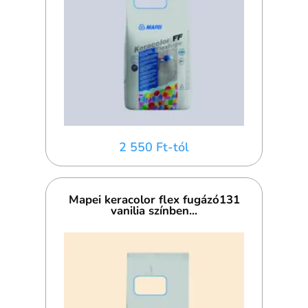
2 550 Ft-tól
Mapei keracolor flex fugázó131
vanilia színben...