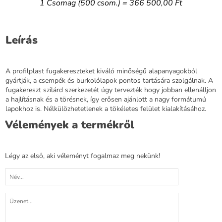
1 Csomag (500 csom.) = 366 500,00 Ft
Leírás
A profilplast fugakereszteket kiváló minőségű alapanyagokból
gyártják, a csempék és burkolólapok pontos tartására szolgálnak. A
fugakereszt szilárd szerkezetét úgy tervezték hogy jobban ellenálljon
a hajlításnak és a törésnek, így erősen ajánlott a nagy formátumú
lapokhoz is. Nélkülözhetetlenek a tökéletes felület kialakításához.
Vélemények a termékről
Légy az első, aki véleményt fogalmaz meg nekünk!