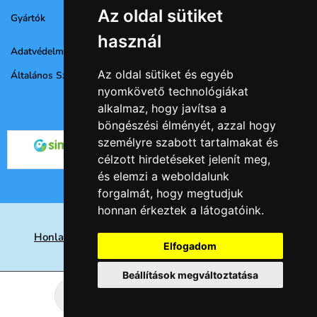
Az oldal sütiket
Gyártók
használ
Adatvédelmi nyilatkozat
Az oldal sütiket és egyéb
Általános Szerződési Feltételek
nyomkövető technológiákat
alkalmaz, hogy javítsa a
böngészési élményét, azzal hogy
személyre szabott tartalmakat és
célzott hirdetéseket jelenít meg,
és elemzi a weboldalunk
forgalmát, hogy megtudjuk
honnan érkeztek a látogatóink.
Honlap készités Nyíregyházán, keresőoptimalizálás
Elfogadom
eredményesen
Beállítások megváltoztatása
© 2026 -
Csempe webáruház
Kosárba
csom.