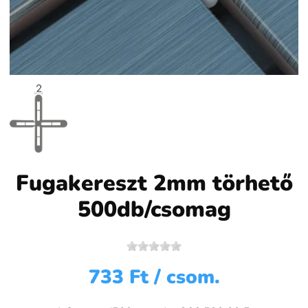
Fugakereszt 2mm törhető
500db/csomag
733 Ft
/ csom.