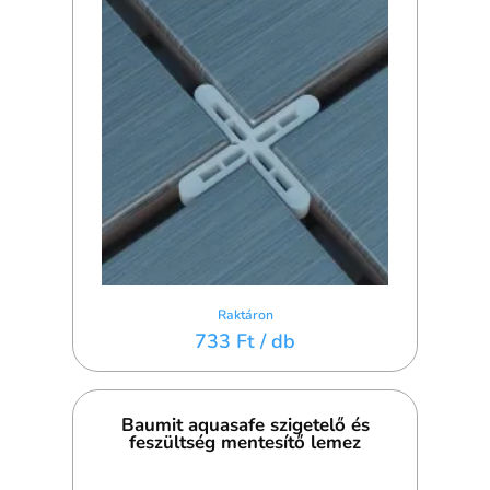
Raktáron
733 Ft
/ db
Baumit aquasafe szigetelő és
feszültség mentesítő lemez