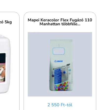
Mapei Keracolor Flex Fugázó 110
zó 5kg
Manhattan többféle...
2 550 Ft-tól