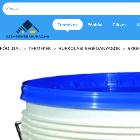
Termékek
Főoldal
Cikkek
K
FŐOLDAL
>
TERMÉKEK
>
BURKOLÁSI SEGÉDANYAGOK
>
SZIG