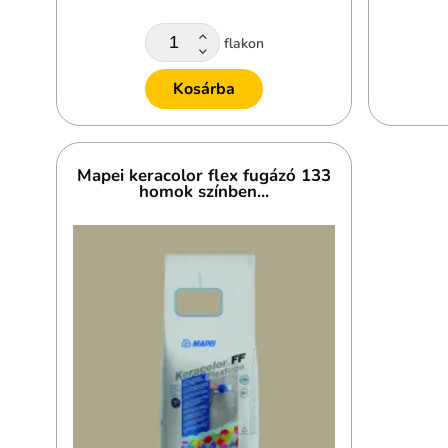
flakon
Kosárba
Mapei keracolor flex fugázó 133
homok színben...