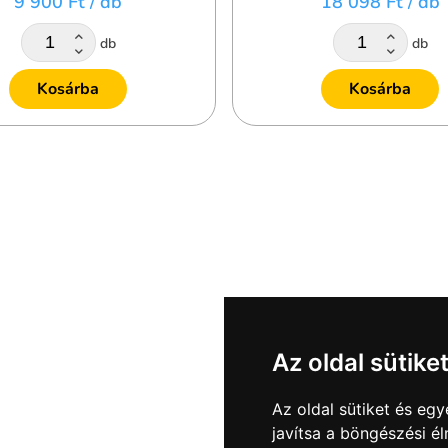
9 900 Ft
/ db
18 098 Ft
/ db
db
db
Kosárba
Kosárba
Az oldal sütike
Az oldal sütiket és e
javítsa a böngészési é