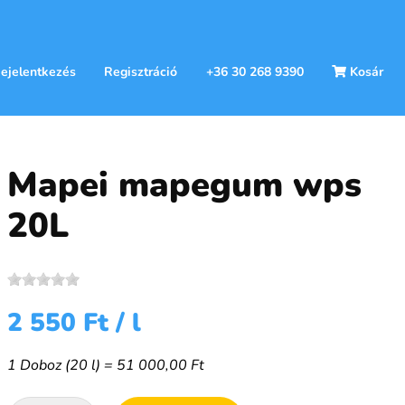
ejelentkezés
Regisztráció
+36 30 268 9390
Kosár
Mapei mapegum wps
20L
2 550 Ft
/ l
1 Doboz (20 l) = 51 000,00 Ft