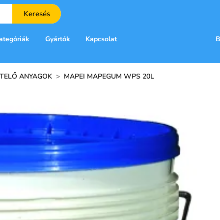
Keresés
ategóriák
Gyártók
Kapcsolat
B
ETELŐ ANYAGOK
>
MAPEI MAPEGUM WPS 20L