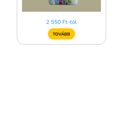
2 550 Ft-tól
TOVÁBB
Outlet kíná
Elérhetősé
AKCIÓS T
Gyártók