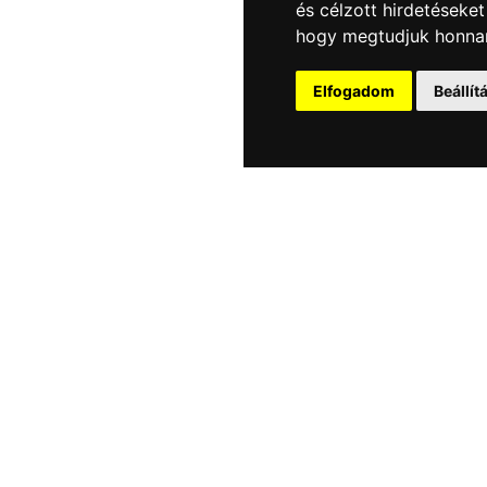
és célzott hirdetéseket
hogy megtudjuk honnan
Elfogadom
Beállí
latunk
Adatvédelmi nyilatkozat
geink
Általános Szerződési Feltét
ERMÉKEK