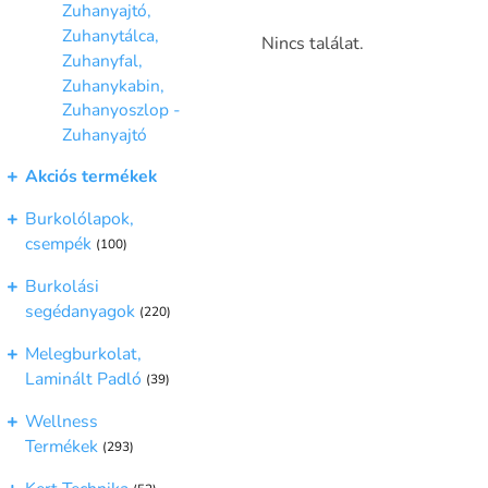
biztosítja a kényelmes és fun
Zuhanyajtó,
Zuhanytálca,
Nincs találat.
Zuhanyfal,
Zuhanykabin,
Zuhanyoszlop -
Zuhanyajtó
Akciós termékek
Burkolólapok,
csempék
(100)
Burkolási
segédanyagok
(220)
Melegburkolat,
Laminált Padló
(39)
Wellness
Termékek
(293)