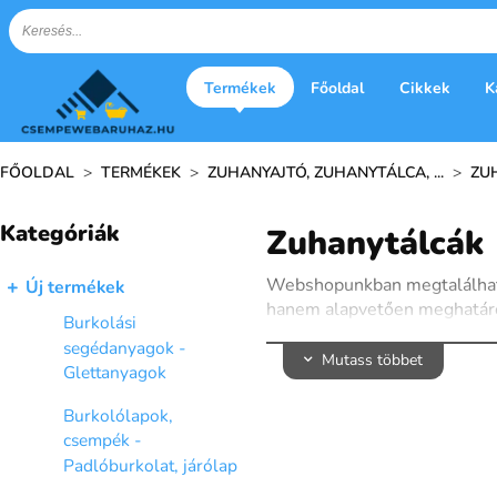
Termékek
Főoldal
Cikkek
K
FŐOLDAL
>
TERMÉKEK
>
ZUHANYAJTÓ, ZUHANYTÁLCA, ...
>
ZU
Kategóriák
Zuhanytálcák
Webshopunkban megtalálhatóa
Új termékek
hanem alapvetően meghatározz
Burkolási
kis fürdőszobákról vagy tága
segédanyagok -
Mutass többet
A zuhanytálcák különböző any
Glettanyagok
leginkább illőt. A lapos zu
Burkolólapok,
nagyobb kényelmet és bizton
csempék -
A zuhanytálcák nemcsak esztét
Padlóburkolat, járólap
nálunk minden igényt kielégí