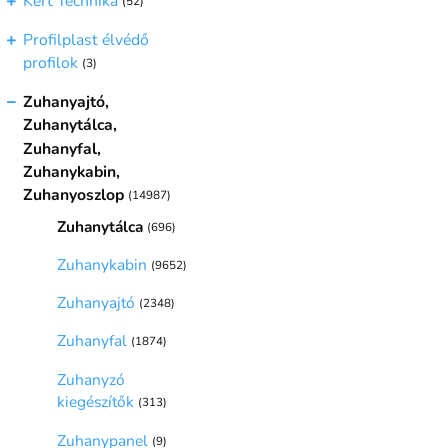
Kert Technika
(52)
Profilplast élvédő
profilok
(3)
Zuhanyajtó,
Zuhanytálca,
Zuhanyfal,
Zuhanykabin,
Zuhanyoszlop
(14987)
Zuhanytálca
(696)
Zuhanykabin
(9652)
Zuhanyajtó
(2348)
Zuhanyfal
(1874)
Zuhanyzó
kiegészítők
(313)
Zuhanypanel
(9)