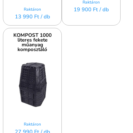
Raktáron
19 900 Ft
/ db
Raktáron
13 990 Ft
/ db
KOMPOST 1000
literes fekete
műanyag
komposztáló
Raktáron
27 990 Ft
/ db