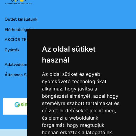
Outlet kínálatunk
Elérhetőségeink
AKCIÓS TERMÉKEK
Az oldal sütiket
Gyártók
használ
Adatvédelmi nyilatkozat
Az oldal sütiket és egyéb
Általános Szerződési Feltételek
nyomkövető technológiákat
alkalmaz, hogy javítsa a
böngészési élményét, azzal hogy
személyre szabott tartalmakat és
célzott hirdetéseket jelenít meg,
és elemzi a weboldalunk
forgalmát, hogy megtudjuk
honnan érkeztek a látogatóink.