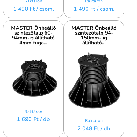
Raktáron
Raktáron
1 490 Ft
/ csom.
1 490 Ft
/ csom.
MASTER Önbeálló
MASTER Önbeálló
szintezőtalp 60-
szintezőtalp 94-
94mm-ig állítható
150mm- ig
4mm fuga...
állítható...
Raktáron
1 690 Ft
/ db
Raktáron
2 048 Ft
/ db