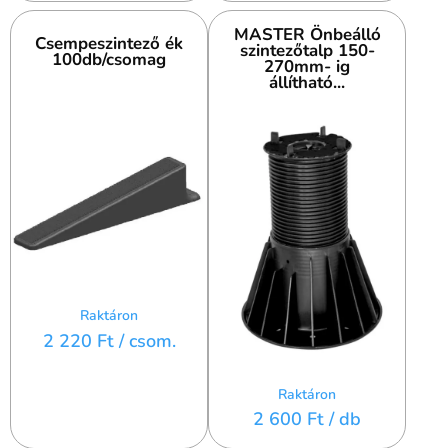
MASTER Önbeálló
Csempeszintező ék
szintezőtalp 150-
100db/csomag
270mm- ig
állítható...
Raktáron
2 220 Ft
/ csom.
Raktáron
2 600 Ft
/ db