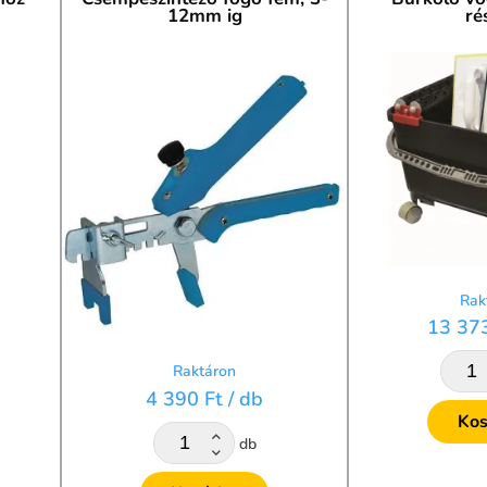
12mm ig
ré
nemcsak a munka minősége javul, hanem a projekt gyorsabba
tékát, és tedd könnyebbé burkolási munkáidat!
Rak
13 37
Raktáron
4 390 Ft
/ db
Kos
db