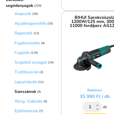
segédanyagok
(220)
Alapozók
(20)
BIHUI Sarokcsiszol
1200W/125 mm, 300
Aljzatkiegyenlítők
(15)
11000 ford/perc AG1
Ragasztók
(12)
Fugakeresztek
(4)
Fugázók
(119)
Szigetelő anyagok
(14)
Tisztítószerek
(2)
Lapszintezők
(11)
Raktáron
Szerszámok
(9)
35 990 Ft
/ db
Ytong, Viablokk
(5)
db
Építőlemezek
(7)