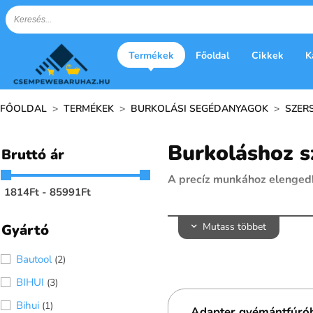
Termékek
Főoldal
Cikkek
K
FŐOLDAL
>
TERMÉKEK
>
BURKOLÁSI SEGÉDANYAGOK
>
SZER
Burkoláshoz 
Bruttó ár
A precíz munkához elenged
1814
Ft
-
85991
Ft
A burkolás sikeréhez nemcs
amely elengedhetetlen a pro
Mutass többet
Gyártó
segítenek a precíz és gyors
Bautool
(2)
Kínálatunkban szerepelnek a
BIHUI
(3)
simítók, amelyek biztosítják
a végeredmény minden szemp
Bihui
(1)
Adapter gyémántfúró