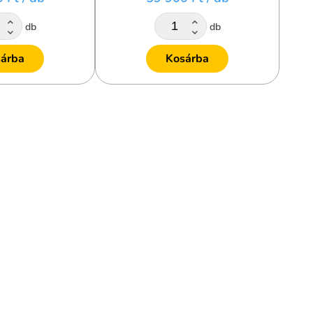
db
db
árba
Kosárba