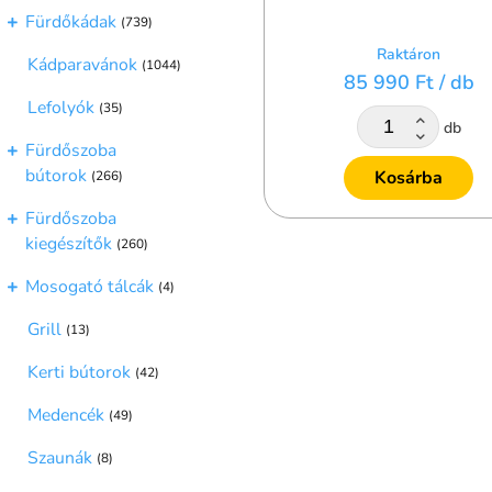
Fürdőkádak
(739)
Raktáron
Kádparavánok
(1044)
85 990 Ft
/ db
Lefolyók
(35)
db
Fürdőszoba
bútorok
Kosárba
(266)
Fürdőszoba
kiegészítők
(260)
Mosogató tálcák
(4)
Grill
(13)
Kerti bútorok
(42)
Medencék
(49)
Szaunák
(8)