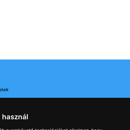
elek
t használ