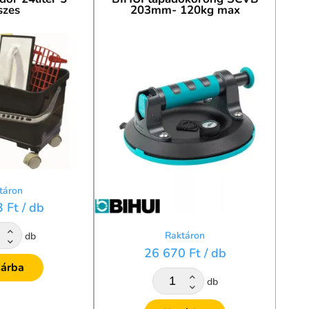
szes
203mm- 120kg max
n és zökkenőmentesen halad. Fedezd fel webshopunk
táron
3 Ft
/ db
Raktáron
db
26 670 Ft
/ db
árba
db