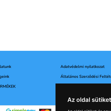
latunk
Adatvédelmi nyilatkozat
geink
Általános Szerződési Feltét
ERMÉKEK
Az oldal sütike