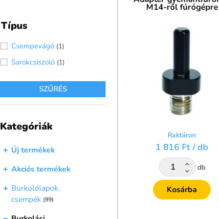
M14-ről fúrógépre
A megfelelő szerszámokkal 
Típus
szerszámainak széles válasz
Csempevágó
(1)
Sarokcsiszoló
(1)
SZŰRÉS
Kategóriák
Raktáron
1 816 Ft
/ db
Új termékek
db
Akciós termékek
Burkolólapok,
Kosárba
csempék
(99)
Burkolási