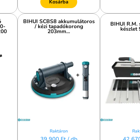
Kosárba
ó
BIHUI SCBS8 akkumulátoros
BIHUI R.M. s
0-
/ kézi tapadókorong
készlet 
200
203mm...
Raktáron
Rak
39 900 Ft
/ db
42 67