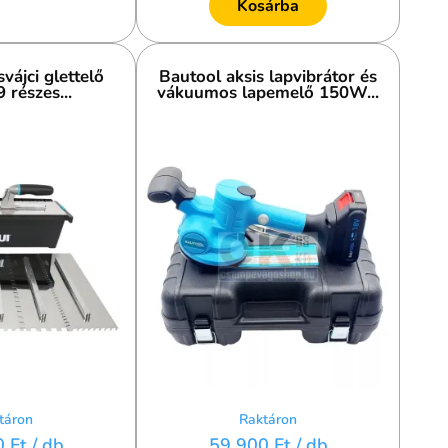
Kosárba
vájci glettelő
Bautool aksis lapvibrátor és
9 részes...
vákuumos lapemelő 150W...
táron
Raktáron
0 Ft
/ db
59 900 Ft
/ db