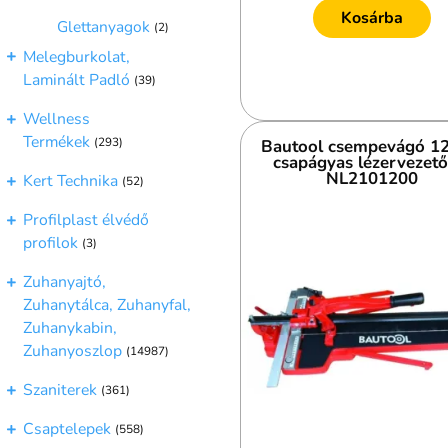
Kosárba
Glettanyagok
(2)
Melegburkolat,
Laminált Padló
(39)
Wellness
Termékek
(293)
Bautool csempevágó 1
csapágyas lézervezető
NL2101200
Kert Technika
(52)
Profilplast élvédő
profilok
(3)
Zuhanyajtó,
Zuhanytálca, Zuhanyfal,
Zuhanykabin,
Zuhanyoszlop
(14987)
Szaniterek
(361)
Csaptelepek
(558)