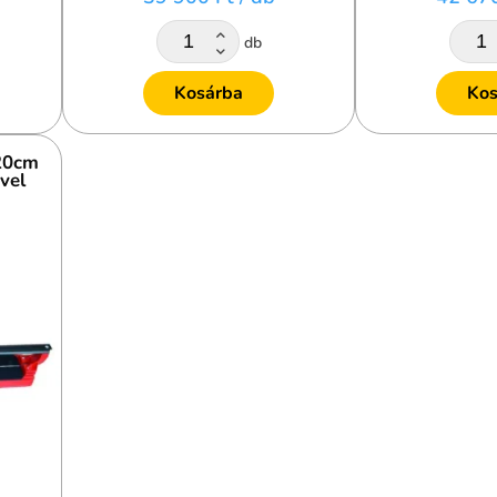
db
Kosárba
Kos
20cm
vel