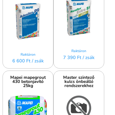
Raktáron
Raktáron
7 390 Ft
/ zsák
6 600 Ft
/ zsák
Mapei mapegrout
Master szintező
430 betonjavító
kulcs önbeálló
25kg
rendszerekhez