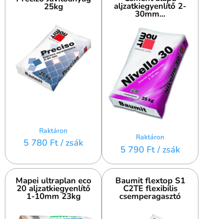
aljzatkiegyenlítő 2-
25kg
30mm...
Raktáron
Raktáron
5 780 Ft
/ zsák
5 790 Ft
/ zsák
Mapei ultraplan eco
Baumit flextop S1
20 aljzatkiegyenlítő
C2TE flexibilis
1-10mm 23kg
csemperagasztó