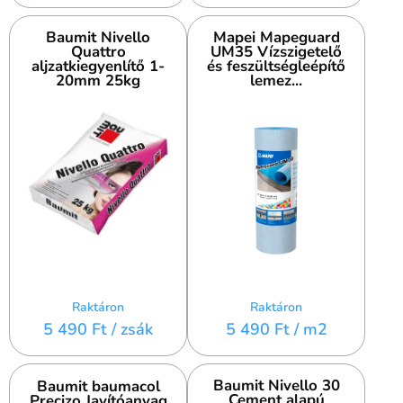
eszközök is megtalálhatók. Legyen szó akár professzionális
burkolóról, akár otthoni barkácsolóról, nálunk mindenki
Baumit Nivello
Mapei Mapeguard
megtalálja a szükséges termékeket a tökéletes
Quattro
UM35 Vízszigetelő
aljzatkiegyenlítő 1-
és feszültségleépítő
végeredmény érdekében.
20mm 25kg
lemez...
Böngészd webshopunkat, és válogass burkolási
segédanyagaink széles kínálatából! Segítünk, hogy
burkolási projekted gyors, egyszerű és professzionális
legyen.
Raktáron
Raktáron
5 490 Ft
/ zsák
5 490 Ft
/ m2
Baumit Nivello 30
Baumit baumacol
Cement alapú
Precizo Javítóanyag