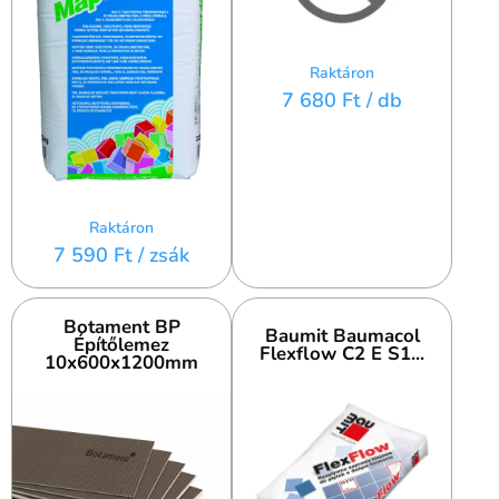
Raktáron
7 680 Ft
/ db
Raktáron
7 590 Ft
/ zsák
Botament BP
Baumit Baumacol
Építőlemez
Flexflow C2 E S1...
10x600x1200mm