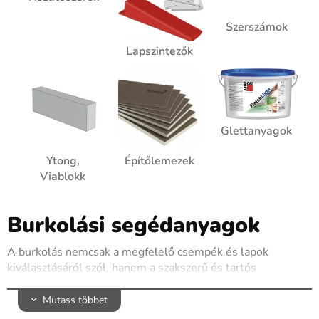
Szerszámok
Lapszintezők
Glettanyagok
Ytong,
Építőlemezek
Viablokk
Burkolási segédanyagok
A burkolás nemcsak a megfelelő csempék és lapok
kiválasztásáról szól, hanem a szakszerű és tartós
kivitelezéshez nélkülözhetetlen segédanyagokról is.
Webshopunkban mindent megtalálsz, amire szükséged
Mutass többet
lehet, hogy a burkolás eredménye ne csak esztétikus,