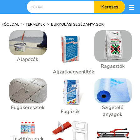
Keresés
>
>
FŐOLDAL
TERMÉKEK
BURKOLÁSI SEGÉDANYAGOK
Alapozók
Ragasztók
Aljzatkiegyenlítők
Fugakeresztek
Szigetelő
Fugázók
anyagok
Tisztítószerek