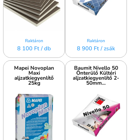
Raktáron
Raktáron
8 100 Ft
/ db
8 900 Ft
/ zsák
Mapei Novoplan
Baumit Nivello 50
Maxi
Önterülő Kültéri
aljzatkiegyenlítő
aljzatkiegyenlítő 2-
25kg
50mm...