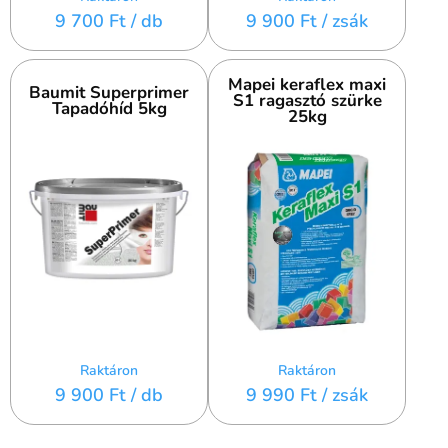
9 700 Ft
/ db
9 900 Ft
/ zsák
Mapei keraflex maxi
Baumit Superprimer
S1 ragasztó szürke
Tapadóhíd 5kg
25kg
Raktáron
Raktáron
9 900 Ft
/ db
9 990 Ft
/ zsák