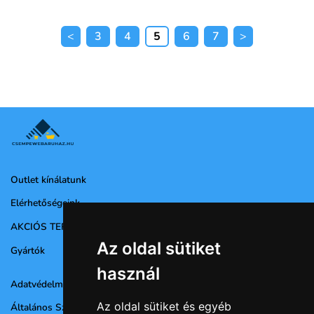
3
4
5
6
7
Outlet kínálatunk
Elérhetőségeink
AKCIÓS TERMÉKEK
Az oldal sütiket
Gyártók
használ
Adatvédelmi nyilatkozat
Az oldal sütiket és egyéb
Általános Szerződési Feltételek