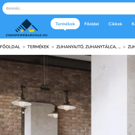
Termékek
Főoldal
Cikkek
K
FŐOLDAL
>
TERMÉKEK
>
ZUHANYAJTÓ, ZUHANYTÁLCA, ...
>
ZU