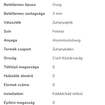
Betétlemez típusa
Üveg
Betétlemez vastagsága
3 mm
Választék
Zuhanyajtók
Szín
Fekete
Anyaga
Aluminium/üveg
Termék csoport
Zuhanykabin
Ország
Cseh Köztársaság
Túlfolyó magassága
0
Hulladék átmérő
0
Elemek száma
0
installation
Káddal/kád nélkül
Építési magasság
0