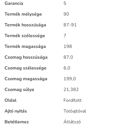
Garancia
5
Termék mélysége
90
Termék hosszúsága
87-91
Termék szélessége
7
Termék magassága
198
Csomag hosszúsága
87,0
Csomag szélessége
6,0
Csomag magassága
199,0
Csomag súlya
21,382
Oldal
Fordított
Ajtó nyitás
Tolóajtóval
Betétlemez
Átlátszó