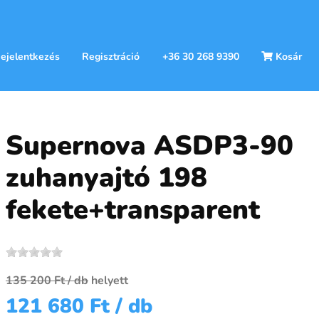
ejelentkezés
Regisztráció
+36 30 268 9390
Kosár
Supernova ASDP3-90
zuhanyajtó 198
fekete+transparent
135 200 Ft
/ db
helyett
121 680 Ft
/ db