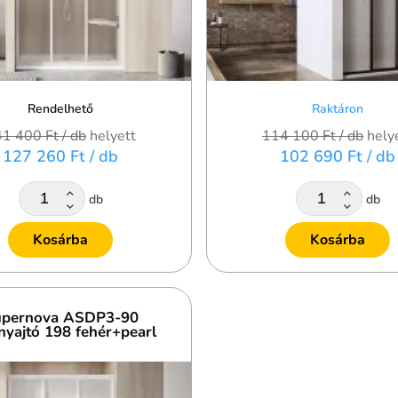
Rendelhető
Raktáron
41 400 Ft
/ db
helyett
114 100 Ft
/ db
hely
127 260 Ft
/ db
102 690 Ft
/ db
db
db
Kosárba
Kosárba
pernova ASDP3-90
nyajtó 198 fehér+pearl