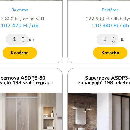
Raktáron
Raktáron
13 800 Ft
/ db
helyett
122 600 Ft
/ db
hely
102 420 Ft
/ db
110 340 Ft
/ db
db
db
Kosárba
Kosárba
pernova ASDP3-80
Supernova ASDP3
yajtó 198 szatén+grape
zuhanyajtó 198 fekete