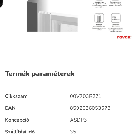
Termék paraméterek
Cikkszám
00V703R2Z1
EAN
8592626053673
Koncepció
ASDP3
Szállítási idő
35