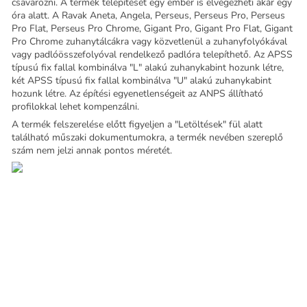
csavarozni. A termék telepítését egy ember is elvégezheti akár egy
óra alatt. A Ravak Aneta, Angela, Perseus, Perseus Pro, Perseus
Pro Flat, Perseus Pro Chrome, Gigant Pro, Gigant Pro Flat, Gigant
Pro Chrome zuhanytálcákra vagy közvetlenül a zuhanyfolyókával
vagy padlóösszefolyóval rendelkező padlóra telepíthető. Az APSS
típusú fix fallal kombinálva "L" alakú zuhanykabint hozunk létre,
két APSS típusú fix fallal kombinálva "U" alakú zuhanykabint
hozunk létre. Az építési egyenetlenségeit az ANPS állítható
profilokkal lehet kompenzálni.
A termék felszerelése előtt figyeljen a "Letöltések" fül alatt
található műszaki dokumentumokra, a termék nevében szereplő
szám nem jelzi annak pontos méretét.