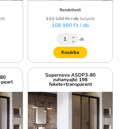
Rendelhető
ett
121 100 Ft
/ db
helyett
108 990 Ft
/ db
db
Kosárba
Supernova ASDP3-80
-80
zuhanyajtó 198
+pearl
fekete+transparent