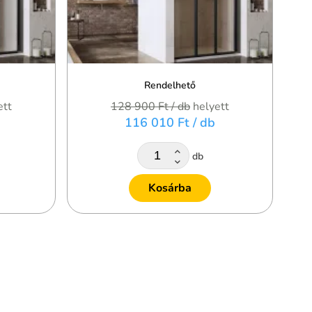
Rendelhető
ett
128 900 Ft
/ db
helyett
116 010 Ft
/ db
db
Kosárba