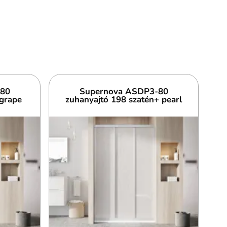
-80
Supernova ASDP3-80
grape
zuhanyajtó 198 szatén+ pearl