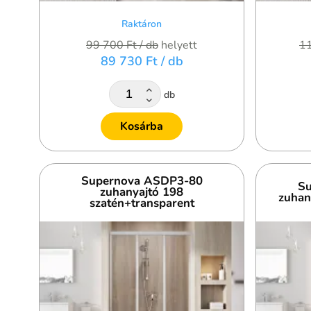
Raktáron
99 700 Ft
/ db
helyett
1
89 730 Ft
/ db
db
Kosárba
Supernova ASDP3-80
Su
zuhanyajtó 198
zuhan
szatén+transparent