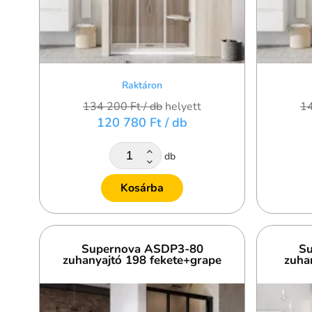
Raktáron
134 200 Ft
/ db
helyett
1
120 780 Ft
/ db
db
Kosárba
Supernova ASDP3-80
Su
zuhanyajtó 198 fekete+grape
zuha