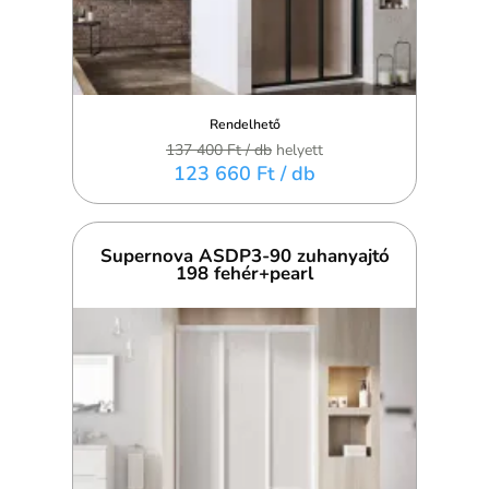
Rendelhető
137 400 Ft
/ db
helyett
123 660 Ft
/ db
Supernova ASDP3-90 zuhanyajtó
198 fehér+pearl