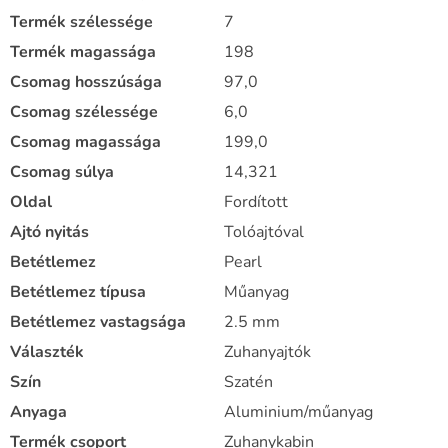
Termék szélessége
7
Termék magassága
198
Csomag hosszúsága
97,0
Csomag szélessége
6,0
Csomag magassága
199,0
Csomag súlya
14,321
Oldal
Fordított
Ajtó nyitás
Tolóajtóval
Betétlemez
Pearl
Betétlemez típusa
Műanyag
Betétlemez vastagsága
2.5 mm
Választék
Zuhanyajtók
Szín
Szatén
Anyaga
Aluminium/műanyag
Termék csoport
Zuhanykabin