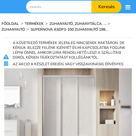
Keresés
>
>
>
FŐOLDAL
TERMÉKEK
ZUHANYAJTÓ, ZUHANYTÁLCA, ...
>
ZUHANYAJTÓ
SUPERNOVA ASDP3-100 ZUHANYAJTÓ 198...
A KÖVETKEZŐ TERMÉKEK JELENLEG NINCSENEK RAKTÁRON, DE
KÉRJÜK JELEZZE FELÉNK IGÉNYÉT ÉS MI KAPCSOLATBA FOGUNK
LÉPNI ÖNNEL AMIKOR ÚJRA RENDELHETŐ LESZ! A SZÁLLÍTÁSI
DÍJRÓL KÉRJEN TÁJÉKOZTATÁST KOLLÉGÁNKTÓL.
AZ AKCIÓ A KÉSZLET EREJÉIG VAGY VISSZAVONÁSIG ÉRVÉNYES