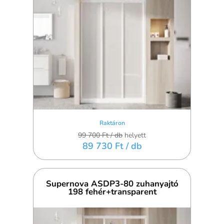
Raktáron
99 700 Ft
/ db
helyett
89 730 Ft
/ db
Supernova ASDP3-80 zuhanyajtó
198 fehér+transparent