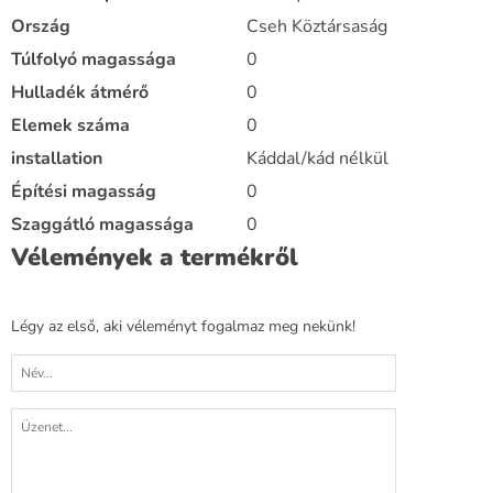
Ország
Cseh Köztársaság
Túlfolyó magassága
0
Hulladék átmérő
0
Elemek száma
0
installation
Káddal/kád nélkül
Építési magasság
0
Szaggátló magassága
0
Vélemények a termékről
Légy az első, aki véleményt fogalmaz meg nekünk!