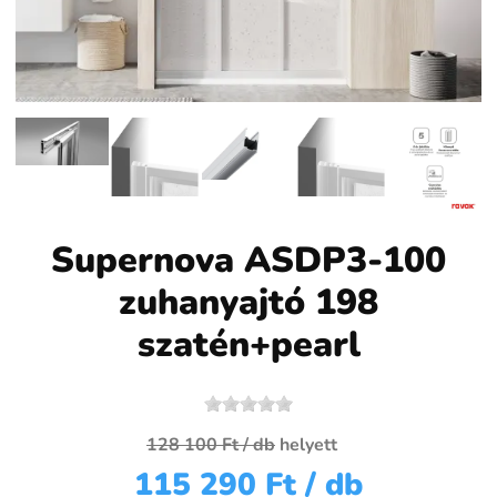
Supernova ASDP3-100
zuhanyajtó 198
szatén+pearl
128 100 Ft
/ db
helyett
115 290 Ft
/ db