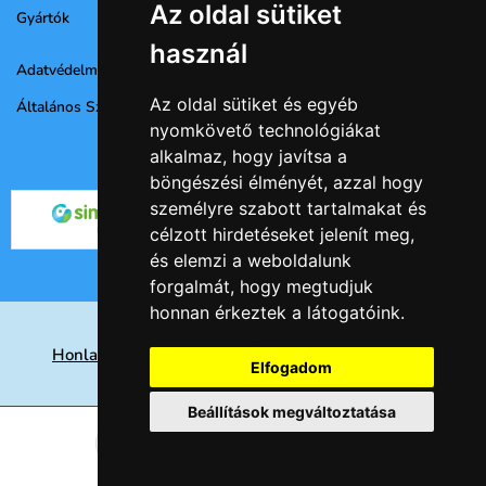
Az oldal sütiket
Gyártók
használ
Adatvédelmi nyilatkozat
Az oldal sütiket és egyéb
Általános Szerződési Feltételek
nyomkövető technológiákat
alkalmaz, hogy javítsa a
böngészési élményét, azzal hogy
személyre szabott tartalmakat és
célzott hirdetéseket jelenít meg,
és elemzi a weboldalunk
forgalmát, hogy megtudjuk
honnan érkeztek a látogatóink.
Honlap készités Nyíregyházán, keresőoptimalizálás
Elfogadom
eredményesen
Beállítások megváltoztatása
© 2026 -
Csempe webáruház
Kosárba
db