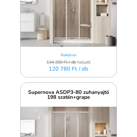
Raktáron
134 200 Ft
/ db
helyett
120 780 Ft
/ db
Supernova ASDP3-80 zuhanyajtó
198 szatén+grape