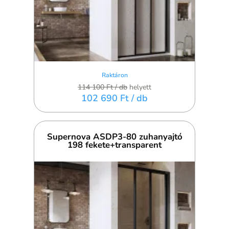
Raktáron
114 100 Ft
/ db
helyett
102 690 Ft
/ db
Supernova ASDP3-80 zuhanyajtó
198 fekete+transparent