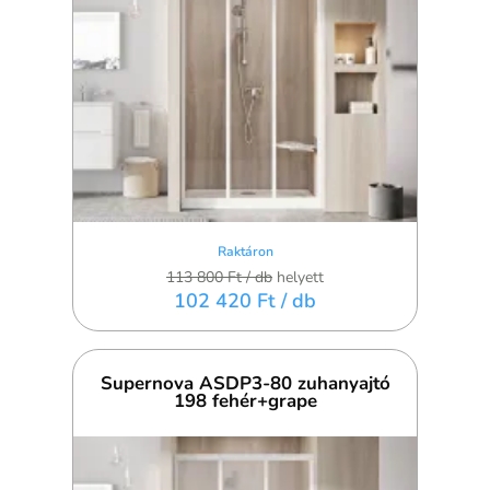
Raktáron
113 800 Ft
/ db
helyett
102 420 Ft
/ db
Supernova ASDP3-80 zuhanyajtó
198 fehér+grape