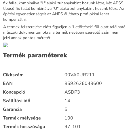
fix fallal kombinálva "L" alakú zuhanykabint hozunk létre, két APSS
típusú fix fallal kombinálva "U" alakú zuhanykabint hozunk létre. Az
építési egyenetlenségeit az ANPS állítható profilokkal lehet
kompenzálni.
A termék felszerelése előtt figyeljen a "Letöltések" fül alatt található
műszaki dokumentumokra, a termék nevében szereplő szám nem
jelzi annak pontos méretét.
Termék paraméterek
Cikkszám
00VA0UR211
EAN
8592626048600
Koncepció
ASDP3
Szállítási idő
14
Garancia
5
Termék mélysége
100
Termék hosszúsága
97-101