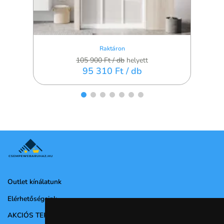
Raktáron
105 900 Ft
/ db
helyett
95 310 Ft
/ db
Outlet kínálatunk
Elérhetőségeink
AKCIÓS TERMÉKEK