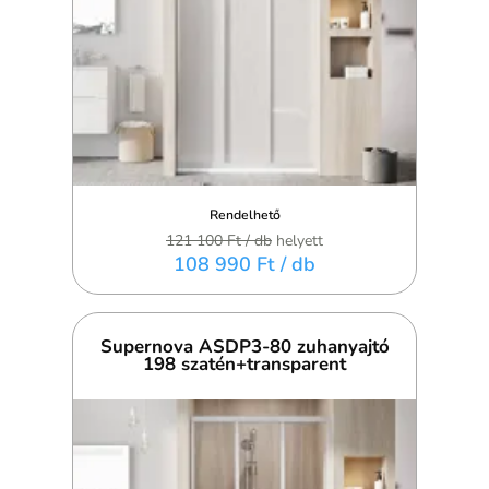
Rendelhető
121 100 Ft
/ db
helyett
108 990 Ft
/ db
Supernova ASDP3-80 zuhanyajtó
198 szatén+transparent