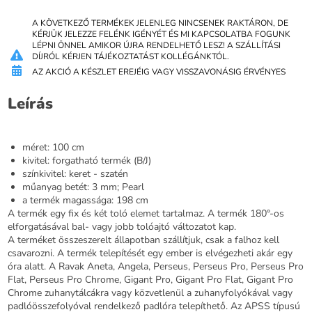
A KÖVETKEZŐ TERMÉKEK JELENLEG NINCSENEK RAKTÁRON, DE
KÉRJÜK JELEZZE FELÉNK IGÉNYÉT ÉS MI KAPCSOLATBA FOGUNK
LÉPNI ÖNNEL AMIKOR ÚJRA RENDELHETŐ LESZ! A SZÁLLÍTÁSI
DÍJRÓL KÉRJEN TÁJÉKOZTATÁST KOLLÉGÁNKTÓL.
AZ AKCIÓ A KÉSZLET EREJÉIG VAGY VISSZAVONÁSIG ÉRVÉNYES
Leírás
méret: 100 cm
kivitel: forgatható termék (B/J)
színkivitel: keret - szatén
műanyag betét: 3 mm; Pearl
a termék magassága: 198 cm
A termék egy fix és két toló elemet tartalmaz. A termék 180°-os
elforgatásával bal- vagy jobb tolóajtó változatot kap.
A terméket összeszerelt állapotban szállítjuk, csak a falhoz kell
csavarozni. A termék telepítését egy ember is elvégezheti akár egy
óra alatt. A Ravak Aneta, Angela, Perseus, Perseus Pro, Perseus Pro
Flat, Perseus Pro Chrome, Gigant Pro, Gigant Pro Flat, Gigant Pro
Chrome zuhanytálcákra vagy közvetlenül a zuhanyfolyókával vagy
padlóösszefolyóval rendelkező padlóra telepíthető. Az APSS típusú