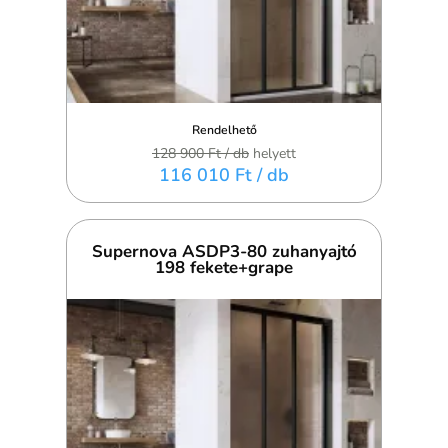
Rendelhető
128 900 Ft
/ db
helyett
116 010 Ft
/ db
Supernova ASDP3-80 zuhanyajtó
198 fekete+grape