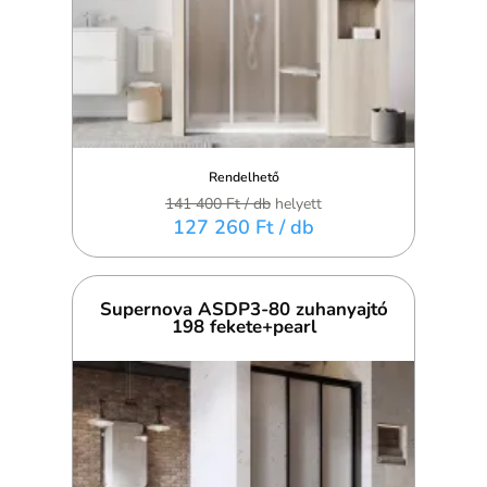
Rendelhető
141 400 Ft
/ db
helyett
127 260 Ft
/ db
Supernova ASDP3-80 zuhanyajtó
198 fekete+pearl