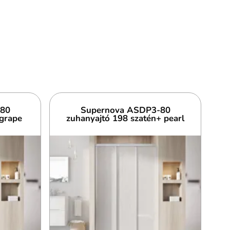
-80
Supernova ASDP3-80
grape
zuhanyajtó 198 szatén+ pearl