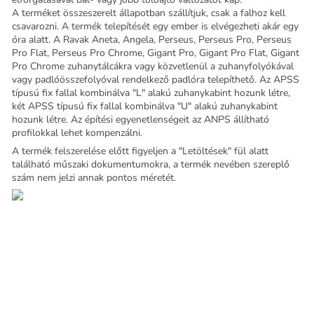
A terméket összeszerelt állapotban szállítjuk, csak a falhoz kell
csavarozni. A termék telepítését egy ember is elvégezheti akár egy
óra alatt. A Ravak Aneta, Angela, Perseus, Perseus Pro, Perseus
Pro Flat, Perseus Pro Chrome, Gigant Pro, Gigant Pro Flat, Gigant
Pro Chrome zuhanytálcákra vagy közvetlenül a zuhanyfolyókával
vagy padlóösszefolyóval rendelkező padlóra telepíthető. Az APSS
típusú fix fallal kombinálva "L" alakú zuhanykabint hozunk létre,
két APSS típusú fix fallal kombinálva "U" alakú zuhanykabint
hozunk létre. Az építési egyenetlenségeit az ANPS állítható
profilokkal lehet kompenzálni.
A termék felszerelése előtt figyeljen a "Letöltések" fül alatt
található műszaki dokumentumokra, a termék nevében szereplő
szám nem jelzi annak pontos méretét.