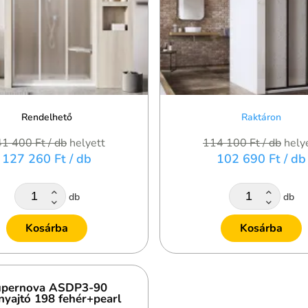
Rendelhető
Raktáron
41 400 Ft
/ db
helyett
114 100 Ft
/ db
hely
127 260 Ft
/ db
102 690 Ft
/ db
db
db
Kosárba
Kosárba
pernova ASDP3-90
nyajtó 198 fehér+pearl