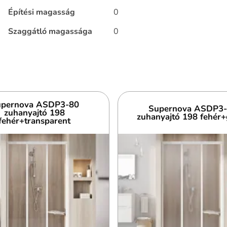
Építési magasság
0
Szaggátló magassága
0
pernova ASDP3-80
Supernova ASDP3
zuhanyajtó 198
zuhanyajtó 198 fehér+
fehér+transparent