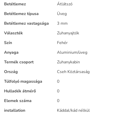
Betétlemez
Átlátszó
Betétlemez típusa
Üveg
Betétlemez vastagsága
3 mm
Választék
Zuhanyajtók
Szín
Fehér
Anyaga
Aluminium/üveg
Termék csoport
Zuhanykabin
Ország
Cseh Köztársaság
Túlfolyó magassága
0
Hulladék átmérő
0
Elemek száma
0
installation
Káddal/kád nélkül