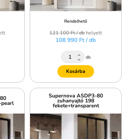
Rendelhető
ett
121 100 Ft
/ db
helyett
108 990 Ft
/ db
db
Kosárba
Supernova ASDP3-80
-80
zuhanyajtó 198
+pearl
fekete+transparent