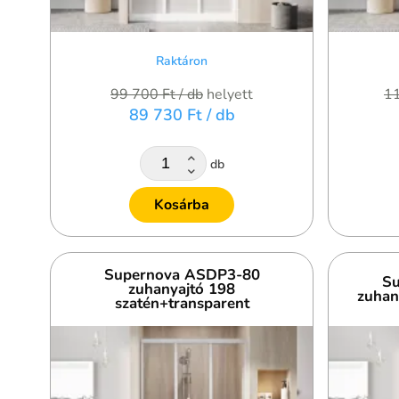
Raktáron
99 700 Ft
/ db
helyett
1
89 730 Ft
/ db
db
Kosárba
Supernova ASDP3-80
Su
zuhanyajtó 198
zuhan
szatén+transparent