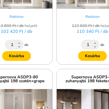
Raktáron
Raktáron
13 800 Ft
/ db
helyett
122 600 Ft
/ db
hely
102 420 Ft
/ db
110 340 Ft
/ db
db
db
Kosárba
Kosárba
pernova ASDP3-80
Supernova ASDP3
yajtó 198 szatén+grape
zuhanyajtó 198 fekete