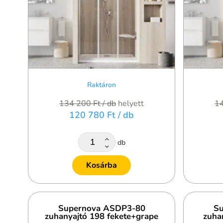
Raktáron
134 200 Ft
/ db
helyett
1
120 780 Ft
/ db
db
Kosárba
Supernova ASDP3-80
Su
zuhanyajtó 198 fekete+grape
zuha