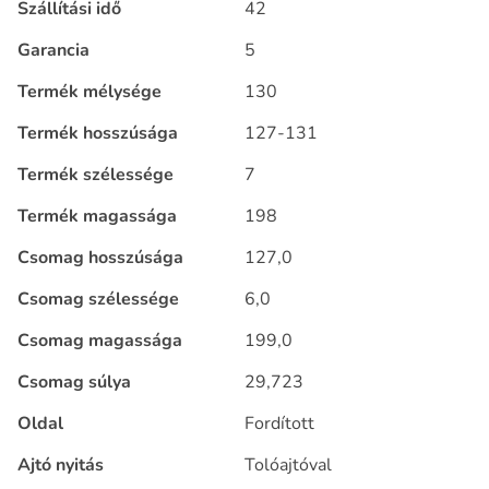
Szállítási idő
42
Garancia
5
Termék mélysége
130
Termék hosszúsága
127-131
Termék szélessége
7
Termék magassága
198
Csomag hosszúsága
127,0
Csomag szélessége
6,0
Csomag magassága
199,0
Csomag súlya
29,723
Oldal
Fordított
Ajtó nyitás
Tolóajtóval