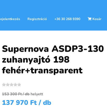
ejelentkezés
Regisztráció
+36 30 268 9390
Kosár
Supernova ASDP3-130
zuhanyajtó 198
fehér+transparent
153 300 Ft
/ db
helyett
137 970 Ft
/ db