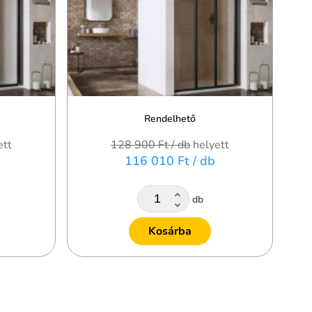
Rendelhető
ett
128 900 Ft
/ db
helyett
116 010 Ft
/ db
db
Kosárba