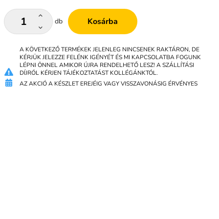
Kosárba
db
A KÖVETKEZŐ TERMÉKEK JELENLEG NINCSENEK RAKTÁRON, DE
KÉRJÜK JELEZZE FELÉNK IGÉNYÉT ÉS MI KAPCSOLATBA FOGUNK
LÉPNI ÖNNEL AMIKOR ÚJRA RENDELHETŐ LESZ! A SZÁLLÍTÁSI
DÍJRÓL KÉRJEN TÁJÉKOZTATÁST KOLLÉGÁNKTÓL.
AZ AKCIÓ A KÉSZLET EREJÉIG VAGY VISSZAVONÁSIG ÉRVÉNYES