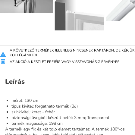
A KÖVETKEZŐ TERMÉKEK JELENLEG NINCSENEK RAKTÁRON, DE KÉRJÜK J
KOLLÉGÁNKTÓL.
AZ AKCIÓ A KÉSZLET EREJÉIG VAGY VISSZAVONÁSIG ÉRVÉNYES
Leírás
méret: 130 cm
típus kivitel: forgatható termék (B/J)
színkivitel: keret - fehér
biztonsági üvegből készült betét: 3 mm; Transparent
termék magassága: 198 cm
A termék egy fix és két toló elemet tartalmaz. A termék 180°-os
elforgatásával bal- vagy jobb tolóajtó változatot kap.