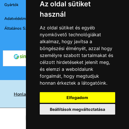
Az oldal sütiket
Gyártók
használ
Adatvédelmi nyilatkozat
Az oldal sütiket és egyéb
Általános Szerződési Feltételek
nyomkövető technológiákat
alkalmaz, hogy javítsa a
böngészési élményét, azzal hogy
személyre szabott tartalmakat és
célzott hirdetéseket jelenít meg,
és elemzi a weboldalunk
forgalmát, hogy megtudjuk
honnan érkeztek a látogatóink.
Honlap készités Nyíregyházán, keresőoptimalizálás
Elfogadom
eredményesen
Beállítások megváltoztatása
© 2026 -
Csempe webáruház
Kosárba
db