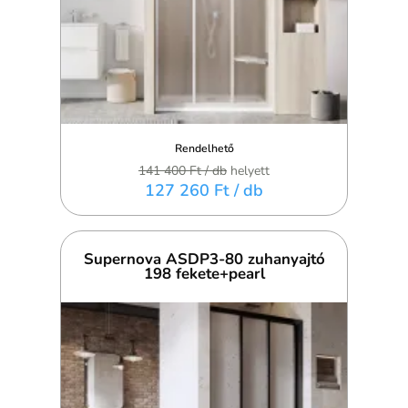
Rendelhető
141 400 Ft
/ db
helyett
127 260 Ft
/ db
Supernova ASDP3-80 zuhanyajtó
198 fekete+pearl