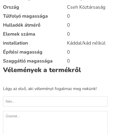
Ország
Cseh Köztársaság
Túlfolyó magassága
0
Hulladék átmérő
0
Elemek száma
0
installation
Káddal/kád nélkül
Építési magasság
0
Szaggátló magassága
0
Vélemények a termékről
Légy az első, aki véleményt fogalmaz meg nekünk!