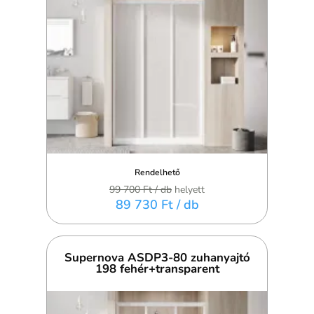
Rendelhető
99 700 Ft
/ db
helyett
89 730 Ft
/ db
Supernova ASDP3-80 zuhanyajtó
198 fehér+transparent