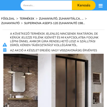
Keresés
>
>
>
FŐOLDAL
TERMÉKEK
ZUHANYAJTÓ, ZUHANYTÁLCA, ...
>
ZUHANYAJTÓ
SUPERNOVA ASDP3-120 ZUHANYAJTÓ 198...
A KÖVETKEZŐ TERMÉKEK JELENLEG NINCSENEK RAKTÁRON, DE
KÉRJÜK JELEZZE FELÉNK IGÉNYÉT ÉS MI KAPCSOLATBA FOGUNK
LÉPNI ÖNNEL AMIKOR ÚJRA RENDELHETŐ LESZ! A SZÁLLÍTÁSI
DÍJRÓL KÉRJEN TÁJÉKOZTATÁST KOLLÉGÁNKTÓL.
AZ AKCIÓ A KÉSZLET EREJÉIG VAGY VISSZAVONÁSIG ÉRVÉNYES