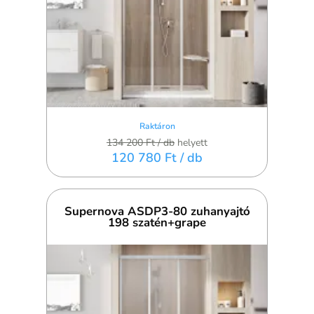
Raktáron
134 200 Ft
/ db
helyett
120 780 Ft
/ db
Supernova ASDP3-80 zuhanyajtó
198 szatén+grape