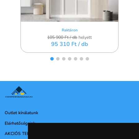
Raktáron
105 900 Ft
/ db
helyett
95 310 Ft
/ db
Outlet kínálatunk
Elérhetőségeink
AKCIÓS TERMÉKEK