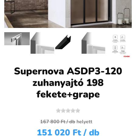
Supernova ASDP3-120
zuhanyajtó 198
fekete+grape
167 800 Ft
/ db
helyett
151 020 Ft
/ db