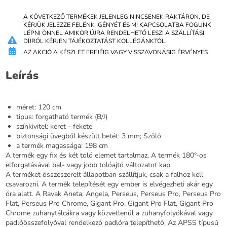
A KÖVETKEZŐ TERMÉKEK JELENLEG NINCSENEK RAKTÁRON, DE
KÉRJÜK JELEZZE FELÉNK IGÉNYÉT ÉS MI KAPCSOLATBA FOGUNK
LÉPNI ÖNNEL AMIKOR ÚJRA RENDELHETŐ LESZ! A SZÁLLÍTÁSI
DÍJRÓL KÉRJEN TÁJÉKOZTATÁST KOLLÉGÁNKTÓL.
AZ AKCIÓ A KÉSZLET EREJÉIG VAGY VISSZAVONÁSIG ÉRVÉNYES
Leírás
méret: 120 cm
tipus: forgatható termék (B/J)
színkivitel: keret - fekete
biztonsági üvegből készült betét: 3 mm; Szőlő
a termék magassága: 198 cm
A termék egy fix és két toló elemet tartalmaz. A termék 180°-os
elforgatásával bal- vagy jobb tolóajtó változatot kap.
A terméket összeszerelt állapotban szállítjuk, csak a falhoz kell
csavarozni. A termék telepítését egy ember is elvégezheti akár egy
óra alatt. A Ravak Aneta, Angela, Perseus, Perseus Pro, Perseus Pro
Flat, Perseus Pro Chrome, Gigant Pro, Gigant Pro Flat, Gigant Pro
Chrome zuhanytálcákra vagy közvetlenül a zuhanyfolyókával vagy
padlóösszefolyóval rendelkező padlóra telepíthető. Az APSS típusú