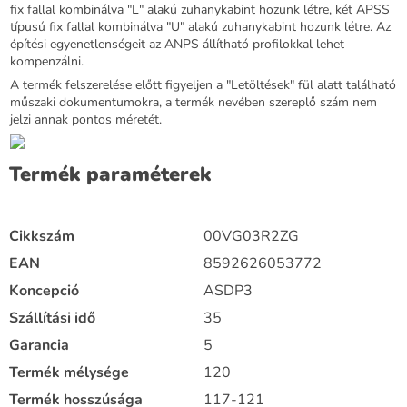
fix fallal kombinálva "L" alakú zuhanykabint hozunk létre, két APSS
típusú fix fallal kombinálva "U" alakú zuhanykabint hozunk létre. Az
építési egyenetlenségeit az ANPS állítható profilokkal lehet
kompenzálni.
A termék felszerelése előtt figyeljen a "Letöltések" fül alatt található
műszaki dokumentumokra, a termék nevében szereplő szám nem
jelzi annak pontos méretét.
Termék paraméterek
Cikkszám
00VG03R2ZG
EAN
8592626053772
Koncepció
ASDP3
Szállítási idő
35
Garancia
5
Termék mélysége
120
Termék hosszúsága
117-121