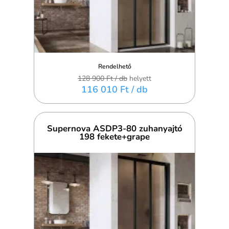
Rendelhető
128 900 Ft
/ db
helyett
116 010 Ft
/ db
Supernova ASDP3-80 zuhanyajtó
198 fekete+grape