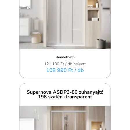
Rendelhető
121 100 Ft
/ db
helyett
108 990 Ft
/ db
Supernova ASDP3-80 zuhanyajtó
198 szatén+transparent