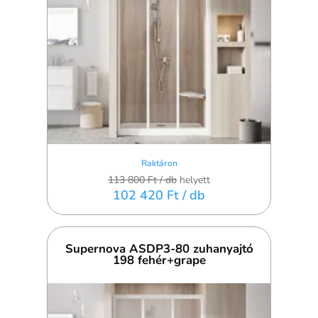
Raktáron
113 800 Ft
/ db
helyett
102 420 Ft
/ db
Supernova ASDP3-80 zuhanyajtó
198 fehér+grape