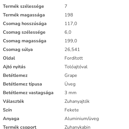
Termék szélessége
7
Termék magassága
198
Csomag hosszúsága
117,0
Csomag szélessége
6,0
Csomag magassága
199,0
Csomag súlya
26,541
Oldal
Fordított
Ajtó nyitás
Tolóajtóval
Betétlemez
Grape
Betétlemez típusa
Üveg
Betétlemez vastagsága
3 mm
Választék
Zuhanyajtók
Szín
Fekete
Anyaga
Aluminium/üveg
Termék csoport
Zuhanykabin