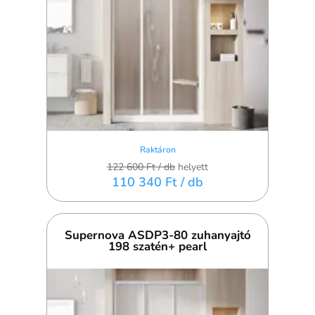
Raktáron
122 600 Ft
/ db
helyett
110 340 Ft
/ db
Supernova ASDP3-80 zuhanyajtó
198 szatén+ pearl