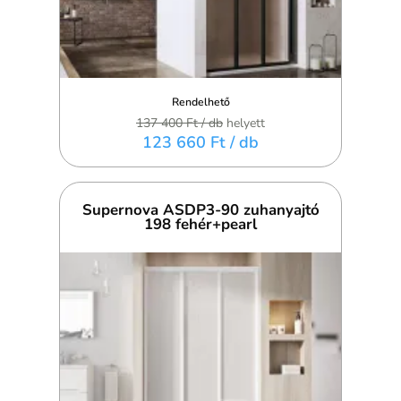
Rendelhető
137 400 Ft
/ db
helyett
123 660 Ft
/ db
Supernova ASDP3-90 zuhanyajtó
198 fehér+pearl