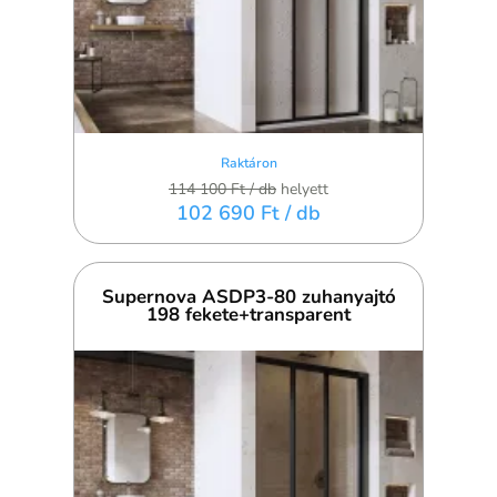
Raktáron
114 100 Ft
/ db
helyett
102 690 Ft
/ db
Supernova ASDP3-80 zuhanyajtó
198 fekete+transparent