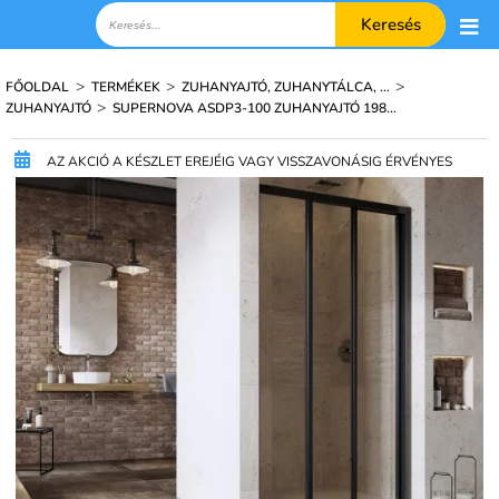
Keresés
>
>
>
FŐOLDAL
TERMÉKEK
ZUHANYAJTÓ, ZUHANYTÁLCA, ...
>
ZUHANYAJTÓ
SUPERNOVA ASDP3-100 ZUHANYAJTÓ 198...
AZ AKCIÓ A KÉSZLET EREJÉIG VAGY VISSZAVONÁSIG ÉRVÉNYES