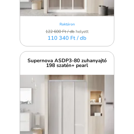
Raktáron
122 600 Ft
/ db
helyett
110 340 Ft
/ db
Supernova ASDP3-80 zuhanyajtó
198 szatén+ pearl