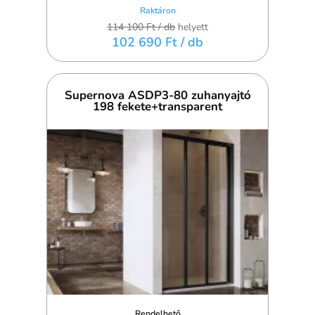
Raktáron
114 100 Ft
/ db
helyett
102 690 Ft
/ db
Supernova ASDP3-80 zuhanyajtó
198 fekete+transparent
Rendelhető