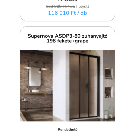
128 900 Ft
/ db
helyett
116 010 Ft
/ db
Supernova ASDP3-80 zuhanyajtó
198 fekete+grape
Rendelhető