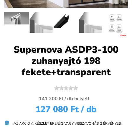
Supernova ASDP3-100
zuhanyajtó 198
fekete+transparent
141 200 Ft
/ db
helyett
127 080 Ft
/ db
AZ AKCIÓ A KÉSZLET EREJÉIG VAGY VISSZAVONÁSIG ÉRVÉNYES