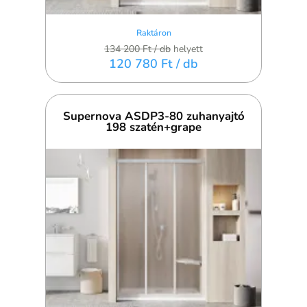
Raktáron
134 200 Ft
/ db
helyett
120 780 Ft
/ db
Supernova ASDP3-80 zuhanyajtó
198 szatén+grape