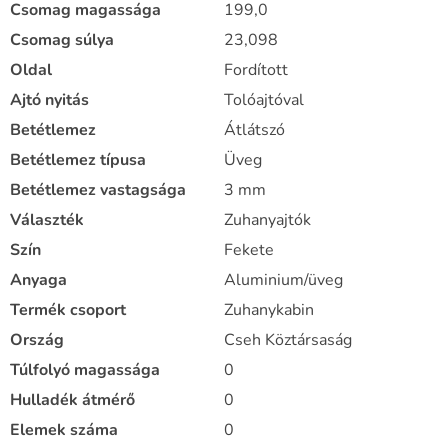
Csomag magassága
199,0
Csomag súlya
23,098
Oldal
Fordított
Ajtó nyitás
Tolóajtóval
Betétlemez
Átlátszó
Betétlemez típusa
Üveg
Betétlemez vastagsága
3 mm
Választék
Zuhanyajtók
Szín
Fekete
Anyaga
Aluminium/üveg
Termék csoport
Zuhanykabin
Ország
Cseh Köztársaság
Túlfolyó magassága
0
Hulladék átmérő
0
Elemek száma
0