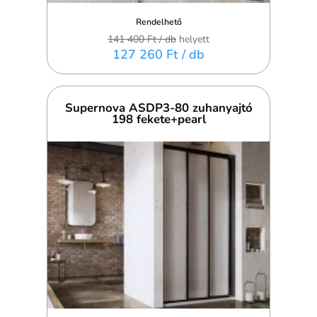
Rendelhető
141 400 Ft
/ db
helyett
127 260 Ft
/ db
Supernova ASDP3-80 zuhanyajtó
198 fekete+pearl