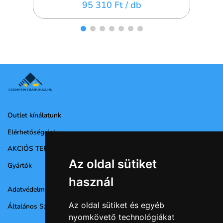
95 310 Ft
/ db
Outlet kínálatunk
Elérhetőségeink
AKCIÓS TERMÉKEK
Az oldal sütiket
Gyártók
használ
Adatvédelmi nyilatkozat
Az oldal sütiket és egyéb
Általános Szerződési Feltételek
nyomkövető technológiákat