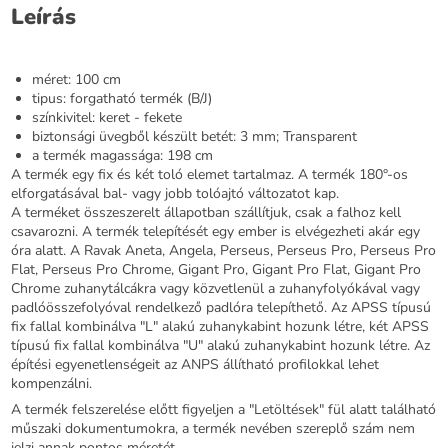
Leírás
méret: 100 cm
tipus: forgatható termék (B/J)
színkivitel: keret - fekete
biztonsági üvegből készült betét: 3 mm; Transparent
a termék magassága: 198 cm
A termék egy fix és két toló elemet tartalmaz. A termék 180°-os
elforgatásával bal- vagy jobb tolóajtó változatot kap.
A terméket összeszerelt állapotban szállítjuk, csak a falhoz kell
csavarozni. A termék telepítését egy ember is elvégezheti akár egy
óra alatt. A Ravak Aneta, Angela, Perseus, Perseus Pro, Perseus Pro
Flat, Perseus Pro Chrome, Gigant Pro, Gigant Pro Flat, Gigant Pro
Chrome zuhanytálcákra vagy közvetlenül a zuhanyfolyókával vagy
padlóösszefolyóval rendelkező padlóra telepíthető. Az APSS típusú
fix fallal kombinálva "L" alakú zuhanykabint hozunk létre, két APSS
típusú fix fallal kombinálva "U" alakú zuhanykabint hozunk létre. Az
építési egyenetlenségeit az ANPS állítható profilokkal lehet
kompenzálni.
A termék felszerelése előtt figyeljen a "Letöltések" fül alatt található
műszaki dokumentumokra, a termék nevében szereplő szám nem
jelzi annak pontos méretét.