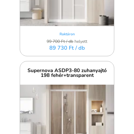
Raktáron
99 700 Ft
/ db
helyett
89 730 Ft
/ db
Supernova ASDP3-80 zuhanyajtó
198 fehér+transparent