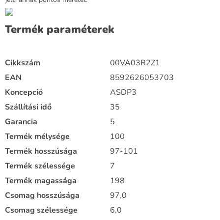
Termék paraméterek
Cikkszám
00VA03R2Z1
EAN
8592626053703
Koncepció
ASDP3
Szállítási idő
35
Garancia
5
Termék mélysége
100
Termék hosszúsága
97-101
Termék szélessége
7
Termék magassága
198
Csomag hosszúsága
97,0
Csomag szélessége
6,0