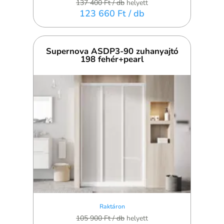
137 400 Ft
/ db
helyett
123 660 Ft
/ db
Supernova ASDP3-90 zuhanyajtó
198 fehér+pearl
Raktáron
105 900 Ft
/ db
helyett