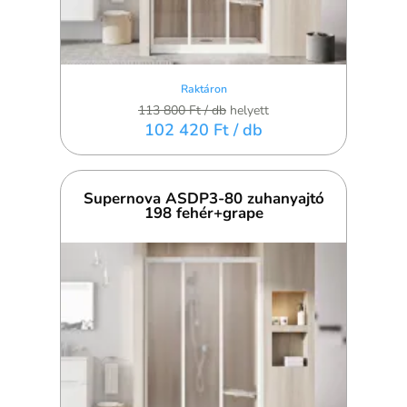
Raktáron
113 800 Ft
/ db
helyett
102 420 Ft
/ db
Supernova ASDP3-80 zuhanyajtó
198 fehér+grape