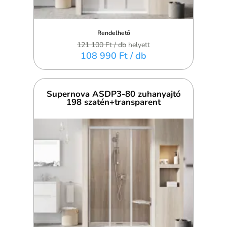
Rendelhető
121 100 Ft
/ db
helyett
108 990 Ft
/ db
Supernova ASDP3-80 zuhanyajtó
198 szatén+transparent