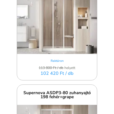
Raktáron
113 800 Ft
/ db
helyett
102 420 Ft
/ db
Supernova ASDP3-80 zuhanyajtó
198 fehér+grape