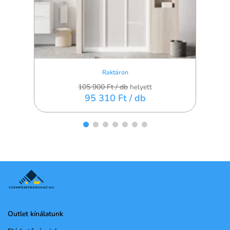
Raktáron
105 900 Ft
/ db
helyett
95 310 Ft
/ db
Outlet kínálatunk