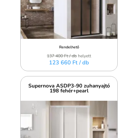
Rendelhető
137 400 Ft
/ db
helyett
123 660 Ft
/ db
Supernova ASDP3-90 zuhanyajtó
198 fehér+pearl