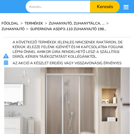
Keresés
>
>
>
FŐOLDAL
TERMÉKEK
ZUHANYAJTÓ, ZUHANYTÁLCA, ...
>
ZUHANYAJTÓ
SUPERNOVA ASDP3-110 ZUHANYAJTÓ 198...
A KÖVETKEZŐ TERMÉKEK JELENLEG NINCSENEK RAKTÁRON, DE
KÉRJÜK JELEZZE FELÉNK IGÉNYÉT ÉS MI KAPCSOLATBA FOGUNK
LÉPNI ÖNNEL AMIKOR ÚJRA RENDELHETŐ LESZ! A SZÁLLÍTÁSI
DÍJRÓL KÉRJEN TÁJÉKOZTATÁST KOLLÉGÁNKTÓL.
AZ AKCIÓ A KÉSZLET EREJÉIG VAGY VISSZAVONÁSIG ÉRVÉNYES