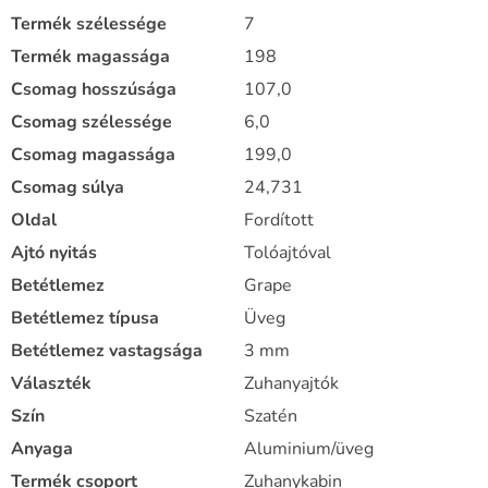
Termék szélessége
7
Termék magassága
198
Csomag hosszúsága
107,0
Csomag szélessége
6,0
Csomag magassága
199,0
Csomag súlya
24,731
Oldal
Fordított
Ajtó nyitás
Tolóajtóval
Betétlemez
Grape
Betétlemez típusa
Üveg
Betétlemez vastagsága
3 mm
Választék
Zuhanyajtók
Szín
Szatén
Anyaga
Aluminium/üveg
Termék csoport
Zuhanykabin