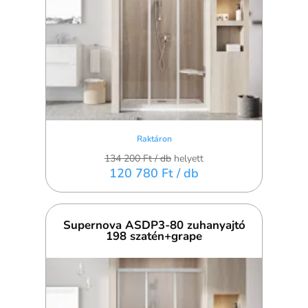
Raktáron
134 200 Ft
/ db
helyett
120 780 Ft
/ db
Supernova ASDP3-80 zuhanyajtó
198 szatén+grape