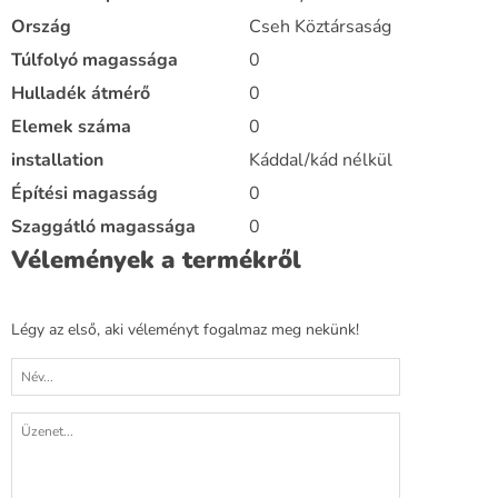
Ország
Cseh Köztársaság
Túlfolyó magassága
0
Hulladék átmérő
0
Elemek száma
0
installation
Káddal/kád nélkül
Építési magasság
0
Szaggátló magassága
0
Vélemények a termékről
Légy az első, aki véleményt fogalmaz meg nekünk!