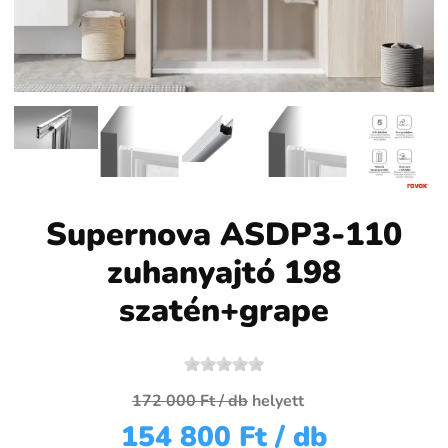
Supernova ASDP3-110
zuhanyajtó 198
szatén+grape
172 000 Ft
/ db
helyett
154 800 Ft
/ db