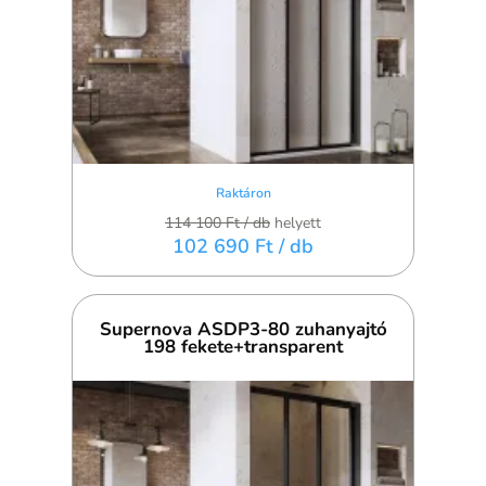
Raktáron
114 100 Ft
/ db
helyett
102 690 Ft
/ db
Supernova ASDP3-80 zuhanyajtó
198 fekete+transparent