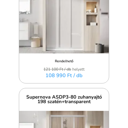
Rendelhető
121 100 Ft
/ db
helyett
108 990 Ft
/ db
Supernova ASDP3-80 zuhanyajtó
198 szatén+transparent