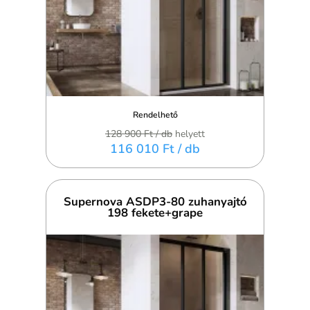
Rendelhető
128 900 Ft
/ db
helyett
116 010 Ft
/ db
Supernova ASDP3-80 zuhanyajtó
198 fekete+grape