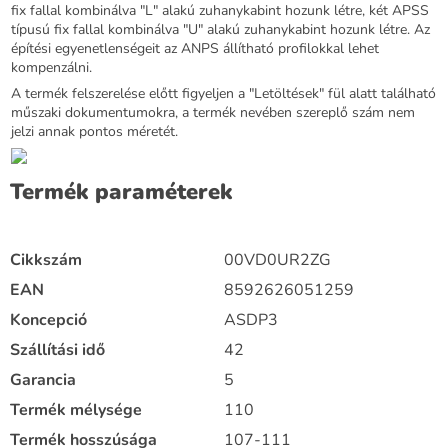
fix fallal kombinálva "L" alakú zuhanykabint hozunk létre, két APSS
típusú fix fallal kombinálva "U" alakú zuhanykabint hozunk létre. Az
építési egyenetlenségeit az ANPS állítható profilokkal lehet
kompenzálni.
A termék felszerelése előtt figyeljen a "Letöltések" fül alatt található
műszaki dokumentumokra, a termék nevében szereplő szám nem
jelzi annak pontos méretét.
Termék paraméterek
Cikkszám
00VD0UR2ZG
EAN
8592626051259
Koncepció
ASDP3
Szállítási idő
42
Garancia
5
Termék mélysége
110
Termék hosszúsága
107-111