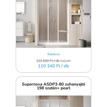
Raktáron
122 600 Ft
/ db
helyett
110 340 Ft
/ db
Supernova ASDP3-80 zuhanyajtó
198 szatén+ pearl