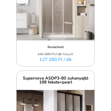
Rendelhető
141 400 Ft
/ db
helyett
127 260 Ft
/ db
Supernova ASDP3-80 zuhanyajtó
198 fekete+pearl