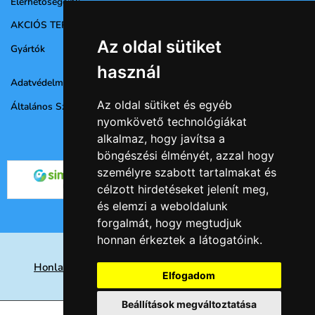
Elérhetőségeink
AKCIÓS TERMÉKEK
Az oldal sütiket
Gyártók
használ
Adatvédelmi nyilatkozat
Az oldal sütiket és egyéb
Általános Szerződési Feltételek
nyomkövető technológiákat
alkalmaz, hogy javítsa a
böngészési élményét, azzal hogy
személyre szabott tartalmakat és
célzott hirdetéseket jelenít meg,
és elemzi a weboldalunk
forgalmát, hogy megtudjuk
honnan érkeztek a látogatóink.
Honlap készités Nyíregyházán, keresőoptimalizálás
Elfogadom
eredményesen
Beállítások megváltoztatása
© 2026 -
Csempe webáruház