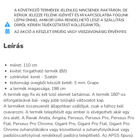
A KÖVETKEZŐ TERMÉKEK JELENLEG NINCSENEK RAKTÁRON, DE
KÉRJÜK JELEZZE FELÉNK IGÉNYÉT ÉS MI KAPCSOLATBA FOGUNK
LÉPNI ÖNNEL AMIKOR ÚJRA RENDELHETŐ LESZ! A SZÁLLÍTÁSI
DÍJRÓL KÉRJEN TÁJÉKOZTATÁST KOLLÉGÁNKTÓL.
AZ AKCIÓ A KÉSZLET EREJÉIG VAGY VISSZAVONÁSIG ÉRVÉNYES
Leírás
méret: 110 cm
kivitel: forgatható termék (B/J)
színkivitel: keret - Szatén
biztonsági üvegből készült betét: 3 mm; Grape
a termék magassága: 198 cm
A termék egy fix és két toló elemet tartalmaz. A termék 180°-os
elforgatásával bal- vagy jobb tolóajtó változatot kap.
A terméket összeszerelt állapotban szállítjuk, csak a falhoz kell
csavarozni. A termék telepítését egy ember is elvégezheti akár egy
óra alatt. A Ravak Aneta, Angela, Perseus, Perseus Pro, Perseus Pro
Flat, Perseus Pro Chrome, Gigant Pro, Gigant Pro Flat, Gigant Pro
Chrome zuhanytálcákra vagy közvetlenül a zuhanyfolyókával vagy
padlóösszefolyóval rendelkező padlóra telepíthető. Az APSS típusú