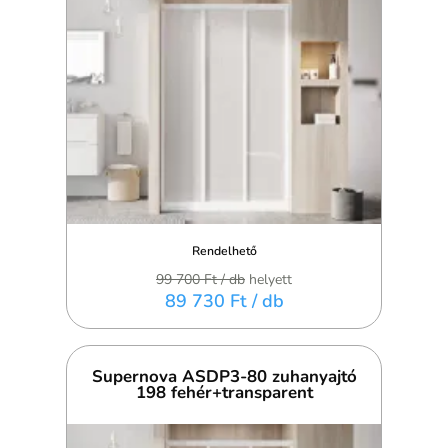
Rendelhető
99 700 Ft
/ db
helyett
89 730 Ft
/ db
Supernova ASDP3-80 zuhanyajtó
198 fehér+transparent