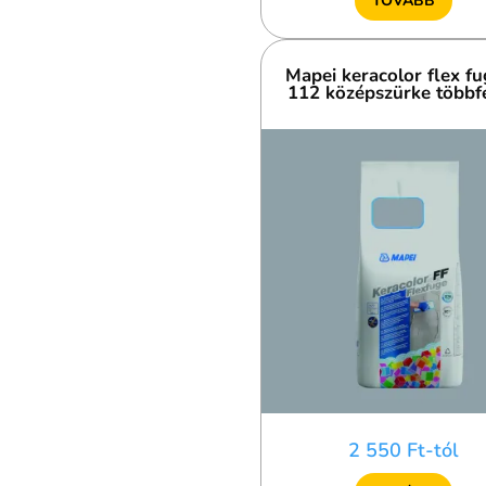
TOVÁBB
Mapei keracolor flex f
112 középszürke többfél
2 550 Ft-tól