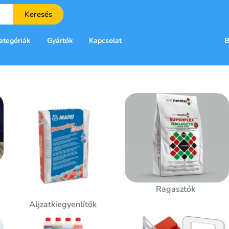
Keresés
ategóriák
Gyártók
Kapcsolat
B
Ragasztók
Aljzatkiegyenlítők