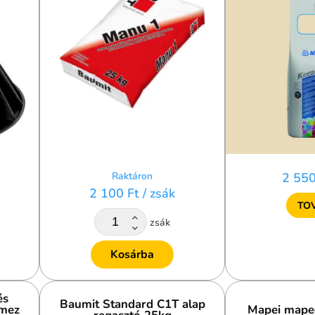
Raktáron
2 550
2 100 Ft
/ zsák
TO
zsák
Kosárba
és
Baumit Standard C1T alap
emez
Mapei mape