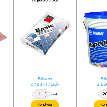
ragasztó 25kg
Raktáron
Rak
2 490 Ft
/ zsák
2 55
zsák
Kosárba
Kos