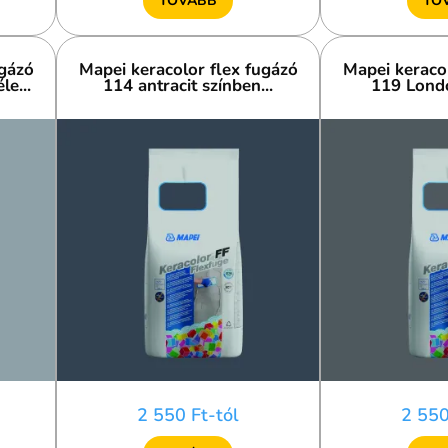
TOVÁBB
TO
ugázó
Mapei keracolor flex fugázó
Mapei keracol
e...
114 antracit színben...
119 Londo
2 550 Ft-tól
2 550