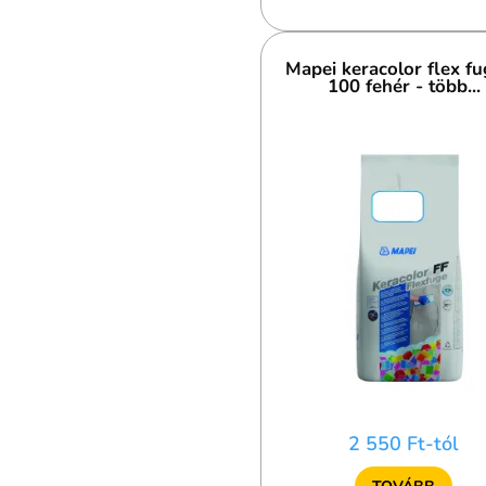
Mapei keracolor flex f
100 fehér - több...
2 550 Ft-tól