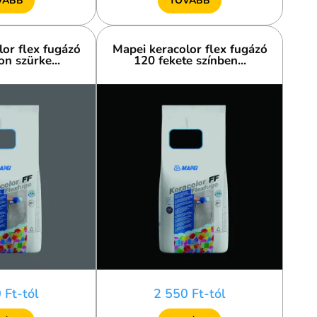
VÁBB
TOVÁBB
or flex fugázó
Mapei keracolor flex fugázó
n szürke...
120 fekete színben...
 Ft-tól
2 550 Ft-tól