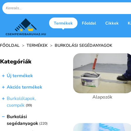
Termékek
Főoldal
Cikkek
K
FŐOLDAL
>
TERMÉKEK
>
BURKOLÁSI SEGÉDANYAGOK
Kategóriák
Új termékek
Akciós termékek
Alapozók
Burkolólapok,
csempék
(99)
Burkolási
segédanyagok
(220)