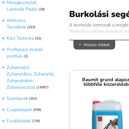
Melegburkolat,
Laminált Padló
(39)
Burkolási se
Wellness
A burkolás nemcsak a megfele
Termékek
(293)
Webshopunkban mindent megta
Kert Technika
(52)
Kínálatunkban szerepelnek ra
Mutass többet
rögzítését és az időjárási, m
Profilplast élvédő
termékeket a különböző felha
profilok
(3)
A burkolási segédanyagok kiv
Zuhanyajtó,
végeredményt. Prémium term
Zuhanytálca, Zuhanyfal,
érdekében, és innovatív vízs
Baumit grund alapo
Zuhanykabin,
A megfelelő szerszámok és k
többféle kiszerelésb
Zuhanyoszlop
(14987)
egyéb eszközök is megtalálha
termékeket a tökéletes vég
Szaniterek
(361)
Böngészd webshopunkat, és vá
Csaptelepek
legyen.
(558)
Fürdőkádak
(739)