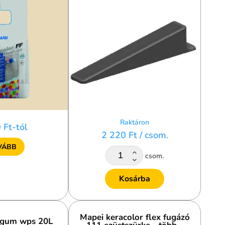
Raktáron
 Ft-tól
2 220 Ft
/ csom.
VÁBB
csom.
Kosárba
Mapei keracolor flex fugázó
gum wps 20L