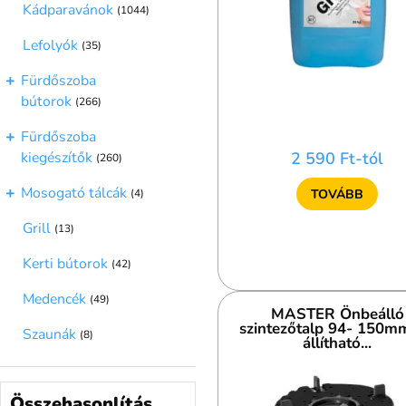
Kádparavánok
(1044)
Lefolyók
(35)
Fürdőszoba
bútorok
(266)
Fürdőszoba
2 590 Ft-tól
kiegészítők
(260)
Mosogató tálcák
TOVÁBB
(4)
Grill
(13)
Kerti bútorok
(42)
Medencék
(49)
MASTER Önbeálló
szintezőtalp 94- 150mm
Szaunák
(8)
állítható...
Összehasonlítás