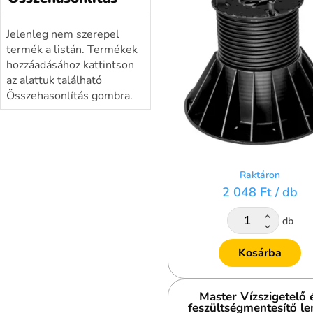
Jelenleg nem szerepel
termék a listán. Termékek
hozzáadásához kattintson
az alattuk található
Összehasonlítás gombra.
Raktáron
2 048 Ft
/ db
db
Kosárba
Master Vízszigetelő 
feszültségmentesítő l