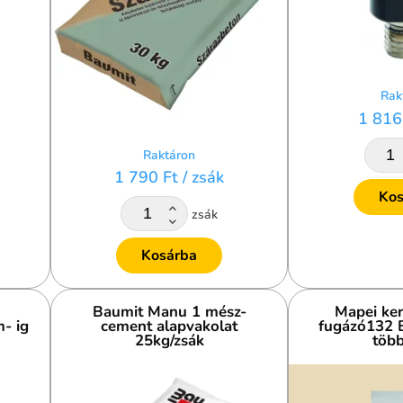
Rak
1 816
Raktáron
1 790 Ft
/ zsák
Kos
zsák
Kosárba
Baumit Manu 1 mész-
Mapei ker
- ig
cement alapvakolat
fugázó132 B
25kg/zsák
több