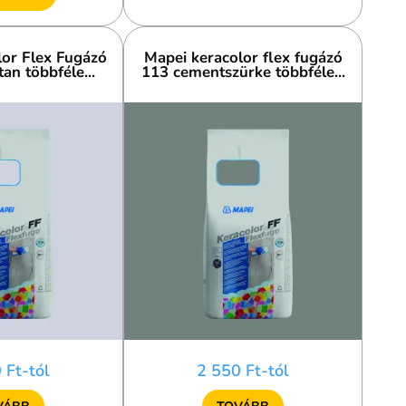
or Flex Fugázó
Mapei keracolor flex fugázó
n többféle...
113 cementszürke többféle...
 Ft-tól
2 550 Ft-tól