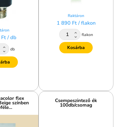
Raktáron
1 890 Ft
/ flakon
táron
flakon
 Ft
/ db
Kosárba
db
árba
acolor flex
Csempeszintező ék
eige színben
100db/csomag
féle...