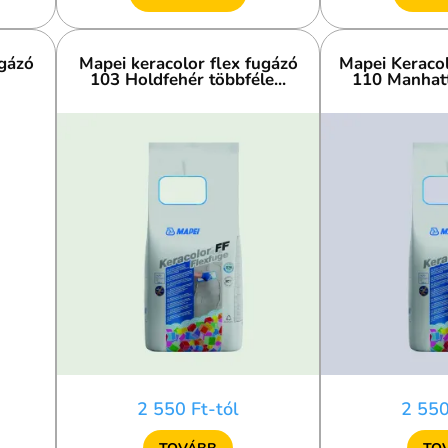
ugázó
Mapei keracolor flex fugázó
Mapei Keracol
103 Holdfehér többféle...
110 Manhatta
2 550 Ft-tól
2 550