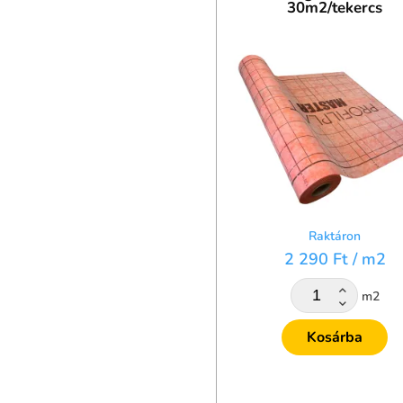
30m2/tekercs
Raktáron
2 290 Ft
/ m2
m2
Kosárba