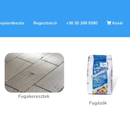
ejelentkezés
Regisztráció
+36 30 268 9390
Kosár
Fugakeresztek
Fugázók