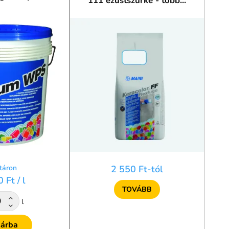
111 ezüstszürke - több...
táron
2 550 Ft-tól
0 Ft
/ l
TOVÁBB
l
árba